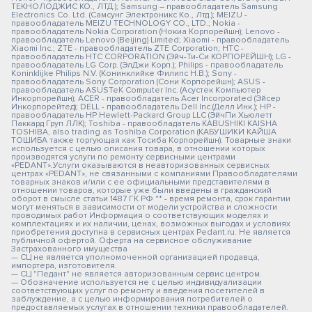
ТЕКНОЛОДЖИС КО., ЛТД.); Samsung – правообладатель Samsung
Electronics Co. Ltd. (Самсунг Электроникс Ко., Лтд.); MEIZU -
правообладатель MEIZU TECHNOLOGY CO., LTD.; Nokia -
правообладатель Nokia Corporation (Нокиа Корпорейшн); Lenovo -
правообладатель Lenovo (Beijing) Limited; Xiaomi - правообладатель
Xiaomi Inc.; ZTE - правообладатель ZTE Corporation; HTC -
правообладатель HTC CORPORATION (Эйч-Ти-Си КОРПОРЕЙШН); LG -
правообладатель LG Corp. (ЭлДжи Корп.); Philips - правообладатель
Koninklijke Philips N.V. (Конинклийке Филипс Н.В.); Sony -
правообладатель Sony Corporation (Сони Корпорейшн); ASUS -
правообладатель ASUSTeK Computer Inc. (Асустек Компьютер
Инкорпорейшн); ACER - правообладатель Acer Incorporated (Эйсер
Инкорпорейтед); DELL - правообладатель Dell Inc.(Делл Инк.); HP -
правообладатель HP Hewlett-Packard Group LLC (ЭйчПи Хьюлетт
Паккард Груп ЛЛК); Toshiba - правообладатель KABUSHIKI KAISHA
TOSHIBA, also trading as Toshiba Corporation (КАБУШИКИ КАЙША
ТОШИБА также торгующая как Тосиба Корпорейшн). Товарные знаки
используется с целью описания товара, в отношении которых
производятся услуги по ремонту сервисными центрами
«PEDANT».Услуги оказываются в неавторизованных сервисных
центрах «PEDANT», не связанными с компаниями Правообладателями
товарных знаков и/или с ее официальными представителями в
отношении товаров, которые уже были введены в гражданский
оборот в смысле статьи 1487 ГК РФ ** - время ремонта, срок гарантии
могут меняться в зависимости от модели устройства и сложности
проводимых работ Информация о соответствующих моделях и
комплектациях и их наличии, ценах, возможных выгодах и условиях
приобретения доступна в сервисных центрах Pedant.ru. Не является
публичной офертой. Оферта на сервисное обслуживание
Застрахованного имущества
— СЦ не является уполномоченной организацией продавца,
импортера, изготовителя.
— СЦ "Педант" не является авторизованным сервис центром.
— Обозначение используется не с целью индивидуализации
соответствующих услуг по ремонту и введения посетителей в
заблуждение, а с целью информирования потребителей о
предоставляемых услугах в отношении техники правообладателей.