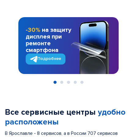
-30%
на защиту
дисплея при
ремонте
смартфона
Подробнее
Item
1
of
Все сервисные центры
удобно
5
расположены
В Ярославле - 8 сервисов, а в России 707 сервисов