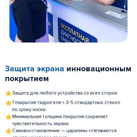
Item
1
of
Защита экрана
инновационным
5
покрытием
Защита для любого устройства со всех сторон
1 покрытие гидрогеля = 3-5 стандартных стекол
по сроку носки
Минимальная толщина покрытия сохраняет
чувствительность экрана
Самовосстановление — царапины стягиваются