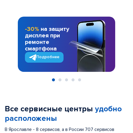
-30%
на защиту
дисплея при
ремонте
смартфона
Подробнее
Item
1
of
Все сервисные центры
удобно
5
расположены
В Ярославле - 8 сервисов, а в России 707 сервисов