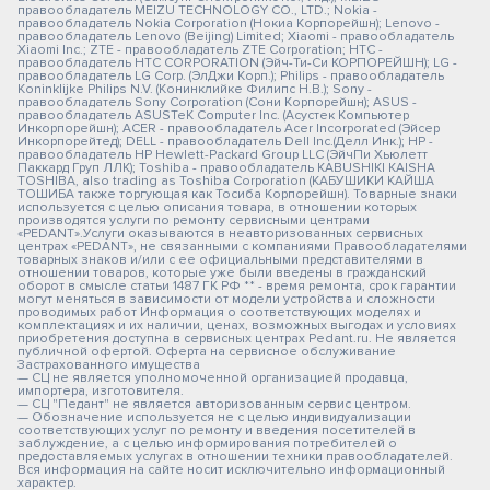
правообладатель MEIZU TECHNOLOGY CO., LTD.; Nokia -
правообладатель Nokia Corporation (Нокиа Корпорейшн); Lenovo -
правообладатель Lenovo (Beijing) Limited; Xiaomi - правообладатель
Xiaomi Inc.; ZTE - правообладатель ZTE Corporation; HTC -
правообладатель HTC CORPORATION (Эйч-Ти-Си КОРПОРЕЙШН); LG -
правообладатель LG Corp. (ЭлДжи Корп.); Philips - правообладатель
Koninklijke Philips N.V. (Конинклийке Филипс Н.В.); Sony -
правообладатель Sony Corporation (Сони Корпорейшн); ASUS -
правообладатель ASUSTeK Computer Inc. (Асустек Компьютер
Инкорпорейшн); ACER - правообладатель Acer Incorporated (Эйсер
Инкорпорейтед); DELL - правообладатель Dell Inc.(Делл Инк.); HP -
правообладатель HP Hewlett-Packard Group LLC (ЭйчПи Хьюлетт
Паккард Груп ЛЛК); Toshiba - правообладатель KABUSHIKI KAISHA
TOSHIBA, also trading as Toshiba Corporation (КАБУШИКИ КАЙША
ТОШИБА также торгующая как Тосиба Корпорейшн). Товарные знаки
используется с целью описания товара, в отношении которых
производятся услуги по ремонту сервисными центрами
«PEDANT».Услуги оказываются в неавторизованных сервисных
центрах «PEDANT», не связанными с компаниями Правообладателями
товарных знаков и/или с ее официальными представителями в
отношении товаров, которые уже были введены в гражданский
оборот в смысле статьи 1487 ГК РФ ** - время ремонта, срок гарантии
могут меняться в зависимости от модели устройства и сложности
проводимых работ Информация о соответствующих моделях и
комплектациях и их наличии, ценах, возможных выгодах и условиях
приобретения доступна в сервисных центрах Pedant.ru. Не является
публичной офертой. Оферта на сервисное обслуживание
Застрахованного имущества
— СЦ не является уполномоченной организацией продавца,
импортера, изготовителя.
— СЦ "Педант" не является авторизованным сервис центром.
— Обозначение используется не с целью индивидуализации
соответствующих услуг по ремонту и введения посетителей в
заблуждение, а с целью информирования потребителей о
предоставляемых услугах в отношении техники правообладателей.
Вся информация на сайте носит исключительно информационный
характер.