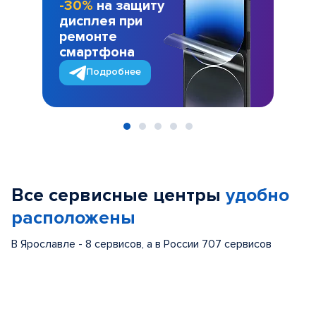
-30%
на защиту
дисплея при
ремонте
смартфона
Подробнее
Item
1
of
Все сервисные центры
удобно
5
расположены
В Ярославле - 8 сервисов, а в России 707 сервисов