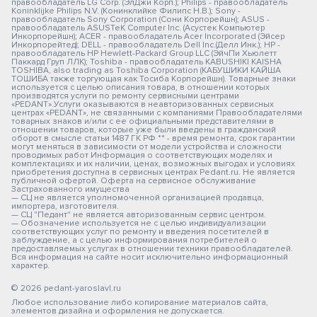
правообладатель LG Corp. (ЭлДжи Корп.); Philips - правообладатель
Koninklijke Philips N.V. (Конинклийке Филипс Н.В.); Sony -
правообладатель Sony Corporation (Сони Корпорейшн); ASUS -
правообладатель ASUSTeK Computer Inc. (Асустек Компьютер
Инкорпорейшн); ACER - правообладатель Acer Incorporated (Эйсер
Инкорпорейтед); DELL - правообладатель Dell Inc.(Делл Инк.); HP -
правообладатель HP Hewlett-Packard Group LLC (ЭйчПи Хьюлетт
Паккард Груп ЛЛК); Toshiba - правообладатель KABUSHIKI KAISHA
TOSHIBA, also trading as Toshiba Corporation (КАБУШИКИ КАЙША
ТОШИБА также торгующая как Тосиба Корпорейшн). Товарные знаки
используется с целью описания товара, в отношении которых
производятся услуги по ремонту сервисными центрами
«PEDANT».Услуги оказываются в неавторизованных сервисных
центрах «PEDANT», не связанными с компаниями Правообладателями
товарных знаков и/или с ее официальными представителями в
отношении товаров, которые уже были введены в гражданский
оборот в смысле статьи 1487 ГК РФ ** - время ремонта, срок гарантии
могут меняться в зависимости от модели устройства и сложности
проводимых работ Информация о соответствующих моделях и
комплектациях и их наличии, ценах, возможных выгодах и условиях
приобретения доступна в сервисных центрах Pedant.ru. Не является
публичной офертой. Оферта на сервисное обслуживание
Застрахованного имущества
— СЦ не является уполномоченной организацией продавца,
импортера, изготовителя.
— СЦ "Педант" не является авторизованным сервис центром.
— Обозначение используется не с целью индивидуализации
соответствующих услуг по ремонту и введения посетителей в
заблуждение, а с целью информирования потребителей о
предоставляемых услугах в отношении техники правообладателей.
Вся информация на сайте носит исключительно информационный
характер.
© 2026 pedant-yaroslavl.ru
Любое использование либо копирование материалов сайта,
элементов дизайна и оформления не допускается.