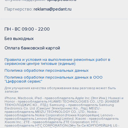
Партнерство:
reklama@pedant.ru
ПН - ВС 09:00 - 22:00
Без выходных
Оплата банковской картой
Правила и условия на выполнение ремонтных работ в
сервисном центре типовые (единые)
Политика обработки персональных данных
Политика обработки персональных данных в ООО
"Цифровой сервис"
Для улучшения качества обслуживания ваш разговор может быть
записан
iPhone, Macbook, iPad - правообладатель Apple Inc. (Эпл Инк.); Huawei и
Honor - правообладатель HUAWEI TECHNOLOGIES CO., LTD. (ХУАВЕЙ
ТЕКНОЛОДЖИС КО., ЛТД.); Samsung – правообладатель Samsung
Electronics Co. Ltd. (Самсунг Электроникс Ко., Лтд.); MEIZU -
правообладатель MEIZU TECHNOLOGY CO., LTD.; Nokia -
правообладатель Nokia Corporation (Нокиа Корпорейшн); Lenovo -
правообладатель Lenovo (Beijing) Limited; Xiaomi - правообладатель
Xiaomi Inc.; ZTE - правообладатель ZTE Corporation; HTC -
правообладатель HTC CORPORATION (Эйч-Ти-Си КОРПОРЕЙШН); LG -