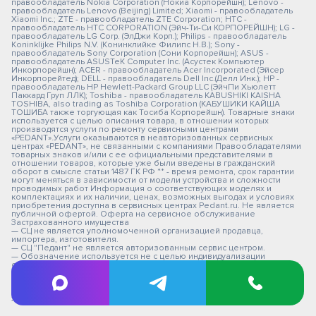
правообладатель Nokia Corporation (Нокиа Корпорейшн); Lenovo -
правообладатель Lenovo (Beijing) Limited; Xiaomi - правообладатель
Xiaomi Inc.; ZTE - правообладатель ZTE Corporation; HTC -
правообладатель HTC CORPORATION (Эйч-Ти-Си КОРПОРЕЙШН); LG -
правообладатель LG Corp. (ЭлДжи Корп.); Philips - правообладатель
Koninklijke Philips N.V. (Конинклийке Филипс Н.В.); Sony -
правообладатель Sony Corporation (Сони Корпорейшн); ASUS -
правообладатель ASUSTeK Computer Inc. (Асустек Компьютер
Инкорпорейшн); ACER - правообладатель Acer Incorporated (Эйсер
Инкорпорейтед); DELL - правообладатель Dell Inc.(Делл Инк.); HP -
правообладатель HP Hewlett-Packard Group LLC (ЭйчПи Хьюлетт
Паккард Груп ЛЛК); Toshiba - правообладатель KABUSHIKI KAISHA
TOSHIBA, also trading as Toshiba Corporation (КАБУШИКИ КАЙША
ТОШИБА также торгующая как Тосиба Корпорейшн). Товарные знаки
используется с целью описания товара, в отношении которых
производятся услуги по ремонту сервисными центрами
«PEDANT».Услуги оказываются в неавторизованных сервисных
центрах «PEDANT», не связанными с компаниями Правообладателями
товарных знаков и/или с ее официальными представителями в
отношении товаров, которые уже были введены в гражданский
оборот в смысле статьи 1487 ГК РФ ** - время ремонта, срок гарантии
могут меняться в зависимости от модели устройства и сложности
проводимых работ Информация о соответствующих моделях и
комплектациях и их наличии, ценах, возможных выгодах и условиях
приобретения доступна в сервисных центрах Pedant.ru. Не является
публичной офертой. Оферта на сервисное обслуживание
Застрахованного имущества
— СЦ не является уполномоченной организацией продавца,
импортера, изготовителя.
— СЦ "Педант" не является авторизованным сервис центром.
— Обозначение используется не с целью индивидуализации
соответствующих услуг по ремонту и введения посетителей в
заблуждение, а с целью информирования потребителей о
предоставляемых услугах в отношении техники правообладателей.
Вся информация на сайте носит исключительно информационный
характер.