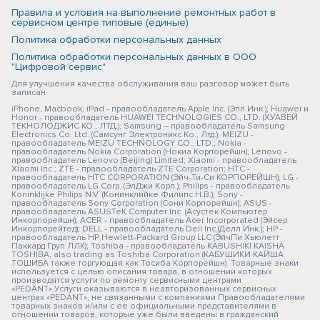
Правила и условия на выполнение ремонтных работ в
сервисном центре типовые (единые)
Политика обработки персональных данных
Политика обработки персональных данных в ООО
"Цифровой сервис"
Для улучшения качества обслуживания ваш разговор может быть
записан
iPhone, Macbook, iPad - правообладатель Apple Inc. (Эпл Инк.); Huawei и
Honor - правообладатель HUAWEI TECHNOLOGIES CO., LTD. (ХУАВЕЙ
ТЕКНОЛОДЖИС КО., ЛТД.); Samsung – правообладатель Samsung
Electronics Co. Ltd. (Самсунг Электроникс Ко., Лтд.); MEIZU -
правообладатель MEIZU TECHNOLOGY CO., LTD.; Nokia -
правообладатель Nokia Corporation (Нокиа Корпорейшн); Lenovo -
правообладатель Lenovo (Beijing) Limited; Xiaomi - правообладатель
Xiaomi Inc.; ZTE - правообладатель ZTE Corporation; HTC -
правообладатель HTC CORPORATION (Эйч-Ти-Си КОРПОРЕЙШН); LG -
правообладатель LG Corp. (ЭлДжи Корп.); Philips - правообладатель
Koninklijke Philips N.V. (Конинклийке Филипс Н.В.); Sony -
правообладатель Sony Corporation (Сони Корпорейшн); ASUS -
правообладатель ASUSTeK Computer Inc. (Асустек Компьютер
Инкорпорейшн); ACER - правообладатель Acer Incorporated (Эйсер
Инкорпорейтед); DELL - правообладатель Dell Inc.(Делл Инк.); HP -
правообладатель HP Hewlett-Packard Group LLC (ЭйчПи Хьюлетт
Паккард Груп ЛЛК); Toshiba - правообладатель KABUSHIKI KAISHA
TOSHIBA, also trading as Toshiba Corporation (КАБУШИКИ КАЙША
ТОШИБА также торгующая как Тосиба Корпорейшн). Товарные знаки
используется с целью описания товара, в отношении которых
производятся услуги по ремонту сервисными центрами
«PEDANT».Услуги оказываются в неавторизованных сервисных
центрах «PEDANT», не связанными с компаниями Правообладателями
товарных знаков и/или с ее официальными представителями в
отношении товаров, которые уже были введены в гражданский