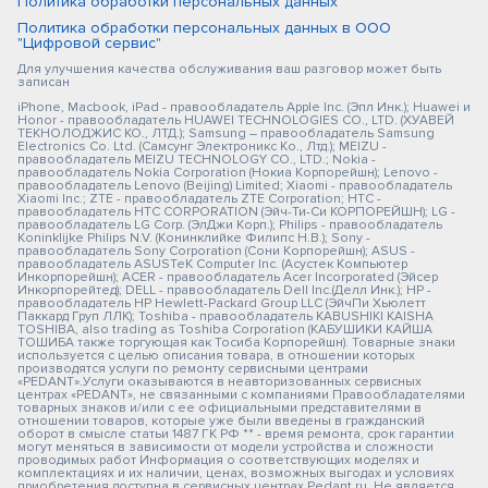
Политика обработки персональных данных
Политика обработки персональных данных в ООО
"Цифровой сервис"
Для улучшения качества обслуживания ваш разговор может быть
записан
iPhone, Macbook, iPad - правообладатель Apple Inc. (Эпл Инк.); Huawei и
Honor - правообладатель HUAWEI TECHNOLOGIES CO., LTD. (ХУАВЕЙ
ТЕКНОЛОДЖИС КО., ЛТД.); Samsung – правообладатель Samsung
Electronics Co. Ltd. (Самсунг Электроникс Ко., Лтд.); MEIZU -
правообладатель MEIZU TECHNOLOGY CO., LTD.; Nokia -
правообладатель Nokia Corporation (Нокиа Корпорейшн); Lenovo -
правообладатель Lenovo (Beijing) Limited; Xiaomi - правообладатель
Xiaomi Inc.; ZTE - правообладатель ZTE Corporation; HTC -
правообладатель HTC CORPORATION (Эйч-Ти-Си КОРПОРЕЙШН); LG -
правообладатель LG Corp. (ЭлДжи Корп.); Philips - правообладатель
Koninklijke Philips N.V. (Конинклийке Филипс Н.В.); Sony -
правообладатель Sony Corporation (Сони Корпорейшн); ASUS -
правообладатель ASUSTeK Computer Inc. (Асустек Компьютер
Инкорпорейшн); ACER - правообладатель Acer Incorporated (Эйсер
Инкорпорейтед); DELL - правообладатель Dell Inc.(Делл Инк.); HP -
правообладатель HP Hewlett-Packard Group LLC (ЭйчПи Хьюлетт
Паккард Груп ЛЛК); Toshiba - правообладатель KABUSHIKI KAISHA
TOSHIBA, also trading as Toshiba Corporation (КАБУШИКИ КАЙША
ТОШИБА также торгующая как Тосиба Корпорейшн). Товарные знаки
используется с целью описания товара, в отношении которых
производятся услуги по ремонту сервисными центрами
«PEDANT».Услуги оказываются в неавторизованных сервисных
центрах «PEDANT», не связанными с компаниями Правообладателями
товарных знаков и/или с ее официальными представителями в
отношении товаров, которые уже были введены в гражданский
оборот в смысле статьи 1487 ГК РФ ** - время ремонта, срок гарантии
могут меняться в зависимости от модели устройства и сложности
проводимых работ Информация о соответствующих моделях и
комплектациях и их наличии, ценах, возможных выгодах и условиях
приобретения доступна в сервисных центрах Pedant.ru. Не является