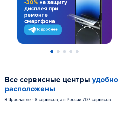
-30%
на защиту
дисплея при
ремонте
смартфона
Подробнее
Item
1
of
Все сервисные центры
удобно
5
расположены
В Ярославле - 8 сервисов, а в России 707 сервисов