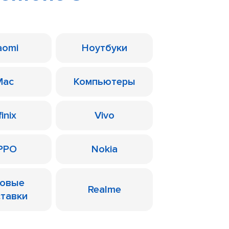
aomi
Ноутбуки
Mac
Компьютеры
finix
Vivo
PPO
Nokia
ровые
Realme
ставки