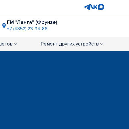
ГМ "Лента" (Фрунзе)
+7 (4852) 23-94-86
ТРЦ "РИО"
+7 (4852) 23-02-62
шетов
Ремонт
других устройств