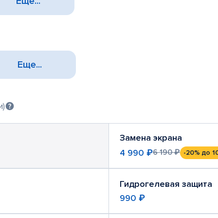
Еще...
Еще...
и)
Замена экрана
4 990 ₽
6 190 ₽
-20%
до 1
Гидрогелевая защита
990 ₽