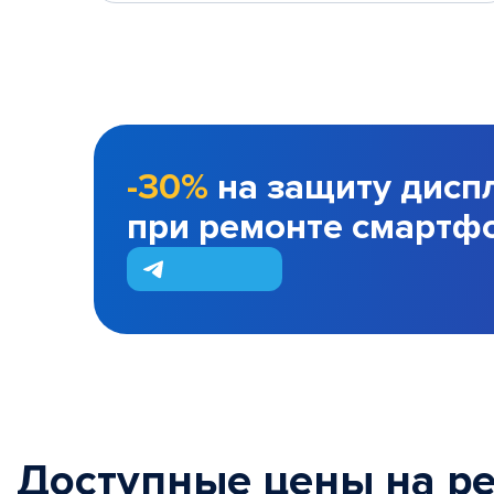
-30%
на защиту дисп
при ремонте смартф
Доступные цены на р