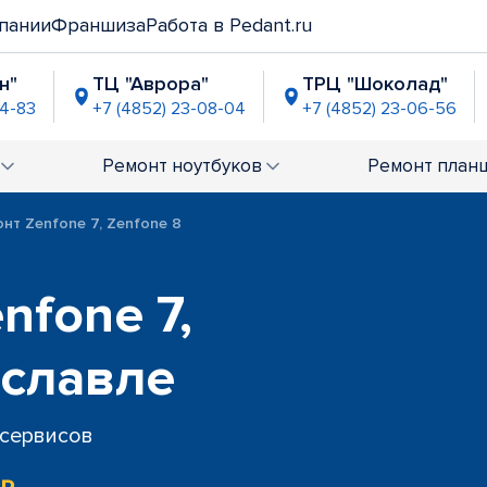
пании
Франшиза
Работа в Pedant.ru
н"
ТЦ "Аврора"
ТРЦ "Шоколад"
04-83
+7 (4852) 23-08-04
+7 (4852) 23-06-56
аир"
ТРЦ "Аура"
ТЦ "Глобус"
0-71-76
+7 (4852) 23-05-21
+7 (4852) 60-76-37
Ремонт
ноутбуков
Ремонт
план
нт Zenfone 7, Zenfone 8
nfone 7,
ославле
 сервисов