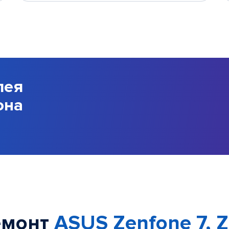
лея
она
емонт
ASUS Zenfone 7, 