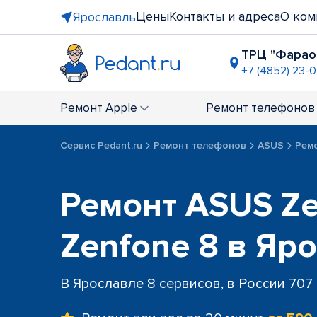
Цены
Контакты и адреса
О ком
Ярославль
ТРЦ "Фарао
+7 (4852) 23-
ТРК "Альт
+7 (4852) 6
Ремонт
Apple
Ремонт
телефонов
Сервис Pedant.ru
Ремонт телефонов
ASUS
Ремо
Ремонт ASUS Ze
Zenfone 8 в Яр
В Ярославле 8 сервисов, в России 707