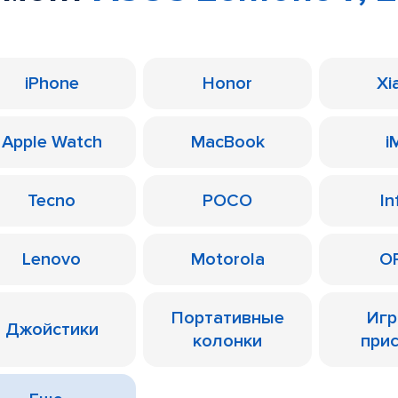
iPhone
Honor
Xi
Apple Watch
MacBook
i
Tecno
POCO
In
Lenovo
Motorola
O
Портативные
Иг
Джойстики
колонки
при