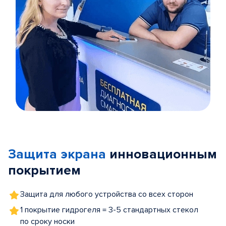
Item
1
of
Защита экрана
инновационным
5
покрытием
Защита для любого устройства со всех сторон
1 покрытие гидрогеля = 3-5 стандартных стекол
по сроку носки