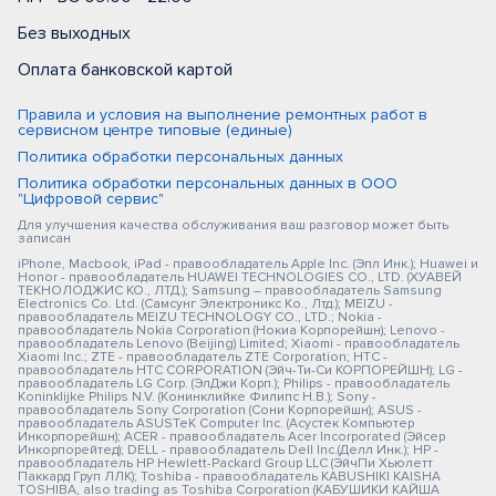
Без выходных
Оплата банковской картой
Правила и условия на выполнение ремонтных работ в
сервисном центре типовые (единые)
Политика обработки персональных данных
Политика обработки персональных данных в ООО
"Цифровой сервис"
Для улучшения качества обслуживания ваш разговор может быть
записан
iPhone, Macbook, iPad - правообладатель Apple Inc. (Эпл Инк.); Huawei и
Honor - правообладатель HUAWEI TECHNOLOGIES CO., LTD. (ХУАВЕЙ
ТЕКНОЛОДЖИС КО., ЛТД.); Samsung – правообладатель Samsung
Electronics Co. Ltd. (Самсунг Электроникс Ко., Лтд.); MEIZU -
правообладатель MEIZU TECHNOLOGY CO., LTD.; Nokia -
правообладатель Nokia Corporation (Нокиа Корпорейшн); Lenovo -
правообладатель Lenovo (Beijing) Limited; Xiaomi - правообладатель
Xiaomi Inc.; ZTE - правообладатель ZTE Corporation; HTC -
правообладатель HTC CORPORATION (Эйч-Ти-Си КОРПОРЕЙШН); LG -
правообладатель LG Corp. (ЭлДжи Корп.); Philips - правообладатель
Koninklijke Philips N.V. (Конинклийке Филипс Н.В.); Sony -
правообладатель Sony Corporation (Сони Корпорейшн); ASUS -
правообладатель ASUSTeK Computer Inc. (Асустек Компьютер
Инкорпорейшн); ACER - правообладатель Acer Incorporated (Эйсер
Инкорпорейтед); DELL - правообладатель Dell Inc.(Делл Инк.); HP -
правообладатель HP Hewlett-Packard Group LLC (ЭйчПи Хьюлетт
Паккард Груп ЛЛК); Toshiba - правообладатель KABUSHIKI KAISHA
TOSHIBA, also trading as Toshiba Corporation (КАБУШИКИ КАЙША