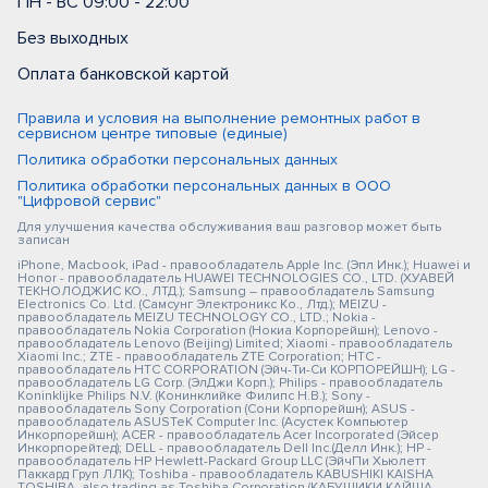
ПН - ВС 09:00 - 22:00
Без выходных
Оплата банковской картой
Правила и условия на выполнение ремонтных работ в
сервисном центре типовые (единые)
Политика обработки персональных данных
Политика обработки персональных данных в ООО
"Цифровой сервис"
Для улучшения качества обслуживания ваш разговор может быть
записан
iPhone, Macbook, iPad - правообладатель Apple Inc. (Эпл Инк.); Huawei и
Honor - правообладатель HUAWEI TECHNOLOGIES CO., LTD. (ХУАВЕЙ
ТЕКНОЛОДЖИС КО., ЛТД.); Samsung – правообладатель Samsung
Electronics Co. Ltd. (Самсунг Электроникс Ко., Лтд.); MEIZU -
правообладатель MEIZU TECHNOLOGY CO., LTD.; Nokia -
правообладатель Nokia Corporation (Нокиа Корпорейшн); Lenovo -
правообладатель Lenovo (Beijing) Limited; Xiaomi - правообладатель
Xiaomi Inc.; ZTE - правообладатель ZTE Corporation; HTC -
правообладатель HTC CORPORATION (Эйч-Ти-Си КОРПОРЕЙШН); LG -
правообладатель LG Corp. (ЭлДжи Корп.); Philips - правообладатель
Koninklijke Philips N.V. (Конинклийке Филипс Н.В.); Sony -
правообладатель Sony Corporation (Сони Корпорейшн); ASUS -
правообладатель ASUSTeK Computer Inc. (Асустек Компьютер
Инкорпорейшн); ACER - правообладатель Acer Incorporated (Эйсер
Инкорпорейтед); DELL - правообладатель Dell Inc.(Делл Инк.); HP -
правообладатель HP Hewlett-Packard Group LLC (ЭйчПи Хьюлетт
Паккард Груп ЛЛК); Toshiba - правообладатель KABUSHIKI KAISHA
TOSHIBA, also trading as Toshiba Corporation (КАБУШИКИ КАЙША