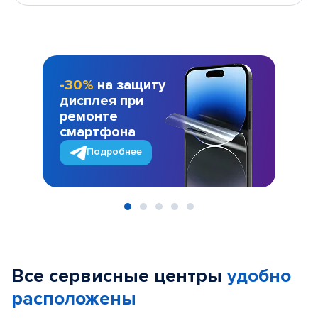
-30%
на защиту
дисплея при
ремонте
смартфона
Подробнее
Item
1
of
Все сервисные центры
удобно
5
расположены