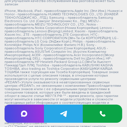
Для улучшения качества обслуживания ваш разговор может быть
записан
iPhone, Macbook, iPad - правообладатель Apple Inc. (Эпл Инк.); Huawei и
Honor - правообладатель HUAWEI TECHNOLOGIES CO., LTD. (ХУАВЕЙ
ТЕКНОЛОДЖИС КО., ЛТД.); Samsung – правообладатель Samsung
Electronics Co. Ltd. (Самсунг Электроникс Ко., Лтд.); MEIZU -
правообладатель MEIZU TECHNOLOGY CO., LTD.; Nokia -
правообладатель Nokia Corporation (Нокиа Корпорейшн); Lenovo -
правообладатель Lenovo (Beijing) Limited; Xiaomi - правообладатель
Xiaomi Inc.; ZTE - правообладатель ZTE Corporation; HTC -
правообладатель HTC CORPORATION (Эйч-Ти-Си КОРПОРЕЙШН); LG -
правообладатель LG Corp. (ЭлДжи Корп.); Philips - правообладатель
Koninklijke Philips N.V. (Конинклийке Филипс Н.В.); Sony -
правообладатель Sony Corporation (Сони Корпорейшн); ASUS -
правообладатель ASUSTeK Computer Inc. (Асустек Компьютер
Инкорпорейшн); ACER - правообладатель Acer Incorporated (Эйсер
Инкорпорейтед); DELL - правообладатель Dell Inc.(Делл Инк.); HP -
правообладатель HP Hewlett-Packard Group LLC (ЭйчПи Хьюлетт
Паккард Груп ЛЛК); Toshiba - правообладатель KABUSHIKI KAISHA
TOSHIBA, also trading as Toshiba Corporation (КАБУШИКИ КАЙША
ТОШИБА также торгующая как Тосиба Корпорейшн). Товарные знаки
используется с целью описания товара, в отношении которых
производятся услуги по ремонту сервисными центрами
«PEDANT».Услуги оказываются в неавторизованных сервисных
центрах «PEDANT», не связанными с компаниями Правообладателями
товарных знаков и/или с ее официальными представителями в
отношении товаров, которые уже были введены в гражданский
оборот в смысле статьи 1487 ГК РФ ** - время ремонта, срок гарантии
могут меняться в зависимости от модели устройства и сложности
проводимых работ Информация о соответствующих моделях и
комплектациях и их наличии, ценах, возможных выгодах и условиях
приобретения доступна в сервисных центрах Pedant.ru. Не является
публичной офертой. Оферта на сервисное обслуживание
Застрахованного имущества
— СЦ не является уполномоченной организацией продавца,
импортера, изготовителя.
— СЦ "Педант" не является авторизованным сервис центром.