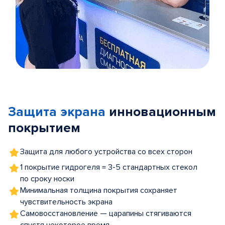
Item
1
of
Защита экрана
инновационным
5
покрытием
Защита для любого устройства со всех сторон
1 покрытие гидрогеля = 3-5 стандартных стекол
по сроку носки
Минимальная толщина покрытия сохраняет
чувствительность экрана
Самовосстановление — царапины стягиваются