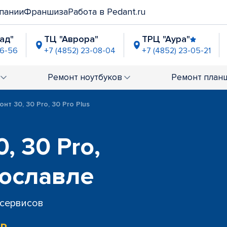
пании
Франшиза
Работа в Pedant.ru
ад"
ТЦ "Аврора"
ТРЦ "Аура"
06-56
+7 (4852) 23-08-04
+7 (4852) 23-05-21
"
ТРЦ "Фараон"
ТРК "Альтаир"
3-02-62
+7 (4852) 23-04-83
+7 (4852) 60-71-76
Ремонт
ноутбуков
Ремонт
план
онт 30, 30 Pro, 30 Pro Plus
, 30 Pro,
рославле
 сервисов