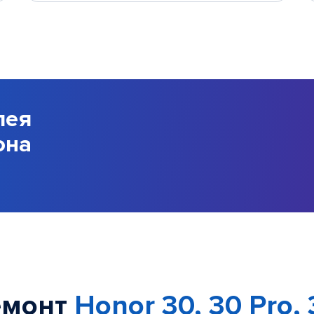
лея
она
емонт
Honor 30, 30 Pro, 