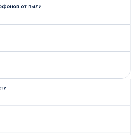
рофонов от пыли
сти