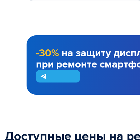
-30%
на защиту дисп
при ремонте смартф
Доступные цены на р