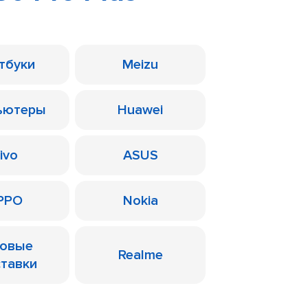
тбуки
Meizu
ьютеры
Huawei
ivo
ASUS
PPO
Nokia
ровые
Realme
ставки