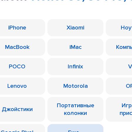
iPhone
Xiaomi
Ноу
MacBook
iMac
Комп
POCO
Infinix
V
Lenovo
Motorola
O
Портативные
Иг
Джойстики
колонки
при