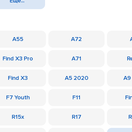
Еще...
A55
A72
Find X3 Pro
A71
R
Find X3
A5 2020
A9
F7 Youth
F11
Fi
R15x
R17
R