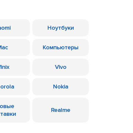
aomi
Ноутбуки
Mac
Компьютеры
finix
Vivo
orola
Nokia
ровые
Realme
ставки