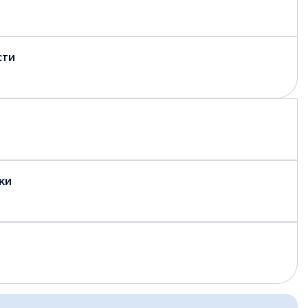
сти
ки