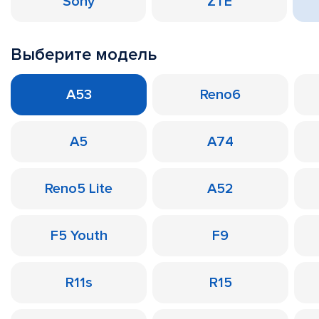
Sony
ZTE
Выберите модель
A53
Reno6
A5
A74
Reno5 Lite
A52
F5 Youth
F9
R11s
R15