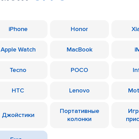
iPhone
Honor
Xi
Apple Watch
MacBook
i
Tecno
POCO
In
HTC
Lenovo
Mot
Портативные
Иг
Джойстики
колонки
при