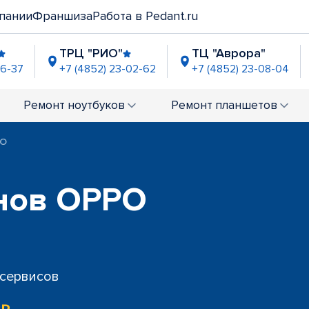
пании
Франшиза
Работа в Pedant.ru
ТРЦ "РИО"
ТЦ "Аврора"
76-37
+7 (4852) 23-02-62
+7 (4852) 23-08-04
аон"
ГМ "Лента" (Фрунзе)
ТРК "Альтаир
3-04-83
+7 (4852) 23-94-86
+7 (4852) 60-71
Ремонт
ноутбуков
Ремонт
планшетов
PO
нов OPPO
 сервисов