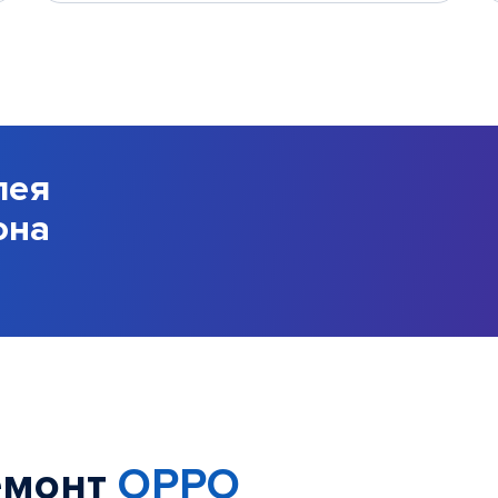
лея
она
емонт
OPPO