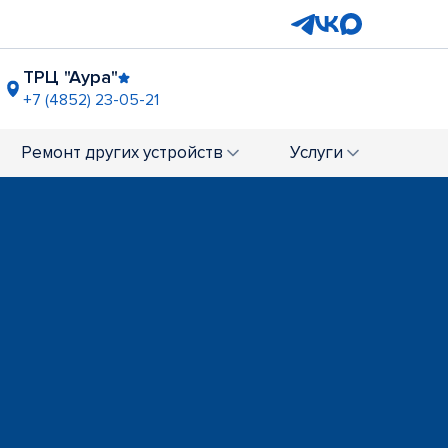
ТРЦ "Аура"
+7 (4852) 23-05-21
"
ТРЦ "Шоколад"
-76
+7 (4852) 23-06-56
Ремонт
других устройств
Услуги