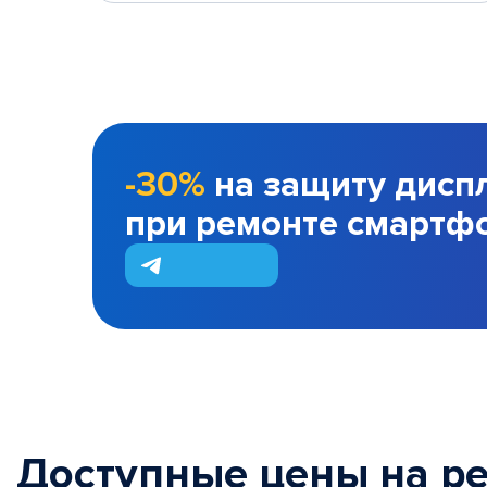
-30%
на защиту дисп
при ремонте смартф
Доступные цены на р