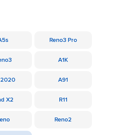
A5s
Reno3 Pro
eno3
A1K
 2020
A91
nd X2
R11
eno
Reno2