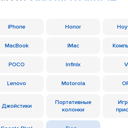
iPhone
Honor
Ноу
MacBook
iMac
Комп
POCO
Infinix
V
Lenovo
Motorola
O
Портативные
Иг
Джойстики
колонки
при