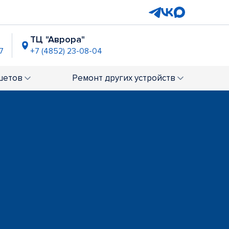
ТЦ "Аврора"
7
+7 (4852) 23-08-04
ТРЦ "РИО"
+7 (4852) 23-02-62
шетов
Ремонт
других устройств