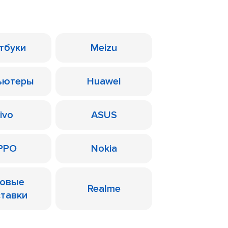
тбуки
Meizu
ьютеры
Huawei
ivo
ASUS
PPO
Nokia
ровые
Realme
ставки