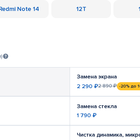
Redmi Note 14
12T
)
Замена экрана
2 290 ₽
2 890 ₽
-20%
до 1
Замена стекла
1 790 ₽
Чистка динамика, мик