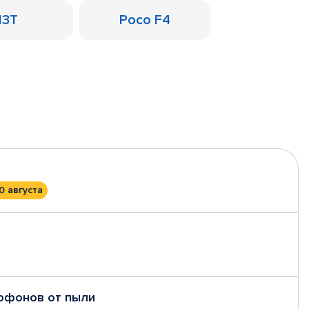
13T
Poco F4
0 августа
рофонов от пыли