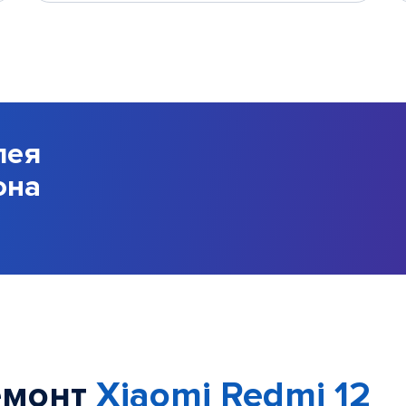
лея
она
емонт
Xiaomi Redmi 12