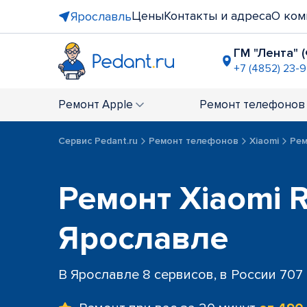
Цены
Контакты и адреса
О ком
Ярославль
ГМ "Лента" 
+7 (4852) 23-
ТРК "Альт
+7 (4852) 6
Ремонт
Apple
Ремонт
телефонов
Сервис Pedant.ru
Ремонт телефонов
Xiaomi
Рем
Ремонт Xiaomi R
Ярославле
В Ярославле 8 сервисов, в России 707