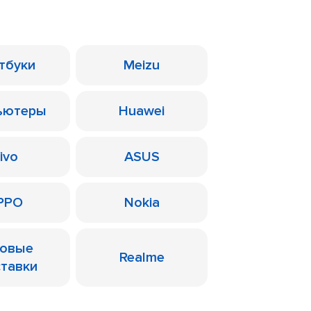
тбуки
Meizu
ьютеры
Huawei
ivo
ASUS
PPO
Nokia
ровые
Realme
ставки