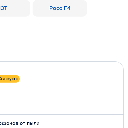
13T
Poco F4
0 августа
рофонов от пыли