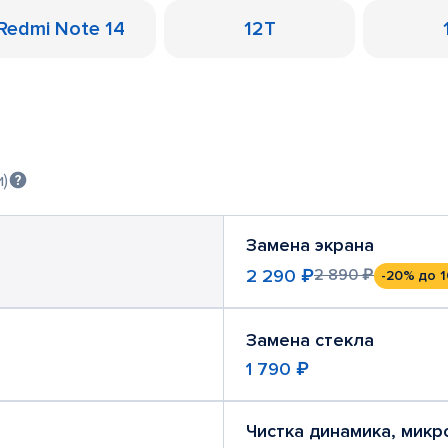
Redmi Note 14
12T
)
Замена экрана
2 290 ₽
2 890 ₽
-20%
до 1
Замена стекла
1 790 ₽
Чистка динамика, мик