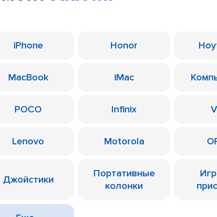
iPhone
Honor
Ноу
MacBook
iMac
Комп
POCO
Infinix
V
Lenovo
Motorola
O
Портативные
Иг
Джойстики
колонки
при