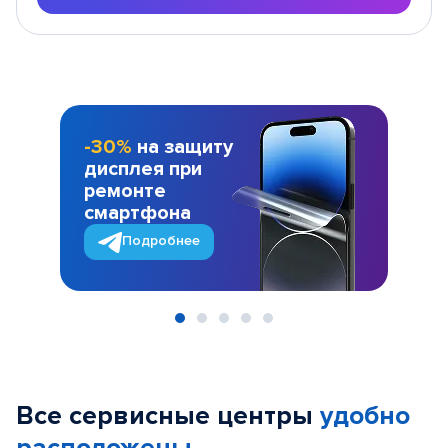
-30%
на защиту
дисплея при
ремонте
смартфона
Подробнее
Item
1
of
Все сервисные центры
удобно
5