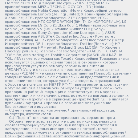
Electronics Co. Ltd. (Самсунг Электроникс Ко., Лтд.); MEIZU -
правообладатель MEIZU TECHNOLOGY CO., LTD.; Nokia -
правообладатель Nokia Corporation (Нокиа Корпорейшн); Lenovo -
правообладатель Lenovo (Beijing) Limited; Xiaomi - правообладатель
Xiaomi Inc.; ZTE - правообладатель ZTE Corporation; HTC -
правообладатель HTC CORPORATION (Эйч-Ти-Си КОРПОРЕЙШН); LG -
правообладатель LG Corp. (ЭлДжи Корп.); Philips - правообладатель
Koninklijke Philips N.V. (Конинклийке Филипс Н.В.); Sony -
правообладатель Sony Corporation (Сони Корпорейшн); ASUS -
правообладатель ASUSTeK Computer Inc. (Асустек Компьютер
Инкорпорейшн); ACER - правообладатель Acer Incorporated (Эйсер
Инкорпорейтед); DELL - правообладатель Dell Inc.(Делл Инк.); HP -
правообладатель HP Hewlett-Packard Group LLC (ЭйчПи Хьюлетт
Паккард Груп ЛЛК); Toshiba - правообладатель KABUSHIKI KAISHA
TOSHIBA, also trading as Toshiba Corporation (КАБУШИКИ КАЙША
ТОШИБА также торгующая как Тосиба Корпорейшн). Товарные знаки
используется с целью описания товара, в отношении которых
производятся услуги по ремонту сервисными центрами
«PEDANT».Услуги оказываются в неавторизованных сервисных
центрах «PEDANT», не связанными с компаниями Правообладателями
товарных знаков и/или с ее официальными представителями в
отношении товаров, которые уже были введены в гражданский
оборот в смысле статьи 1487 ГК РФ ** - время ремонта, срок гарантии
могут меняться в зависимости от модели устройства и сложности
проводимых работ Информация о соответствующих моделях и
комплектациях и их наличии, ценах, возможных выгодах и условиях
приобретения доступна в сервисных центрах Pedant.ru. Не является
публичной офертой. Оферта на сервисное обслуживание
Застрахованного имущества
— СЦ не является уполномоченной организацией продавца,
импортера, изготовителя.
— СЦ "Педант" не является авторизованным сервис центром.
— Обозначение используется не с целью индивидуализации
соответствующих услуг по ремонту и введения посетителей в
заблуждение, а с целью информирования потребителей о
предоставляемых услугах в отношении техники правообладателей.
Вся информация на сайте носит исключительно информационный