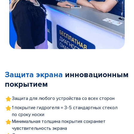
Item
1
of
Защита экрана
инновационным
5
покрытием
Защита для любого устройства со всех сторон
1 покрытие гидрогеля = 3-5 стандартных стекол
по сроку носки
Минимальная толщина покрытия сохраняет
чувствительность экрана