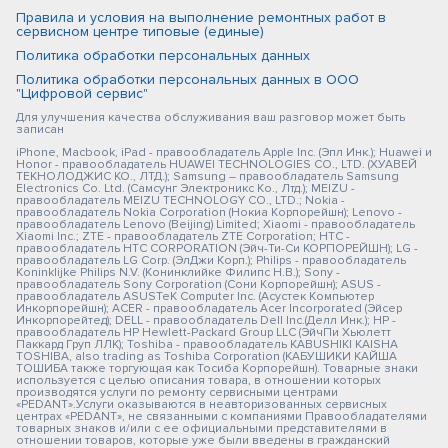
Правила и условия на выполнение ремонтных работ в
сервисном центре типовые (единые)
Политика обработки персональных данных
Политика обработки персональных данных в ООО
"Цифровой сервис"
Для улучшения качества обслуживания ваш разговор может быть
записан
iPhone, Macbook, iPad - правообладатель Apple Inc. (Эпл Инк.); Huawei и
Honor - правообладатель HUAWEI TECHNOLOGIES CO., LTD. (ХУАВЕЙ
ТЕКНОЛОДЖИС КО., ЛТД.); Samsung – правообладатель Samsung
Electronics Co. Ltd. (Самсунг Электроникс Ко., Лтд.); MEIZU -
правообладатель MEIZU TECHNOLOGY CO., LTD.; Nokia -
правообладатель Nokia Corporation (Нокиа Корпорейшн); Lenovo -
правообладатель Lenovo (Beijing) Limited; Xiaomi - правообладатель
Xiaomi Inc.; ZTE - правообладатель ZTE Corporation; HTC -
правообладатель HTC CORPORATION (Эйч-Ти-Си КОРПОРЕЙШН); LG -
правообладатель LG Corp. (ЭлДжи Корп.); Philips - правообладатель
Koninklijke Philips N.V. (Конинклийке Филипс Н.В.); Sony -
правообладатель Sony Corporation (Сони Корпорейшн); ASUS -
правообладатель ASUSTeK Computer Inc. (Асустек Компьютер
Инкорпорейшн); ACER - правообладатель Acer Incorporated (Эйсер
Инкорпорейтед); DELL - правообладатель Dell Inc.(Делл Инк.); HP -
правообладатель HP Hewlett-Packard Group LLC (ЭйчПи Хьюлетт
Паккард Груп ЛЛК); Toshiba - правообладатель KABUSHIKI KAISHA
TOSHIBA, also trading as Toshiba Corporation (КАБУШИКИ КАЙША
ТОШИБА также торгующая как Тосиба Корпорейшн). Товарные знаки
используется с целью описания товара, в отношении которых
производятся услуги по ремонту сервисными центрами
«PEDANT».Услуги оказываются в неавторизованных сервисных
центрах «PEDANT», не связанными с компаниями Правообладателями
товарных знаков и/или с ее официальными представителями в
отношении товаров, которые уже были введены в гражданский