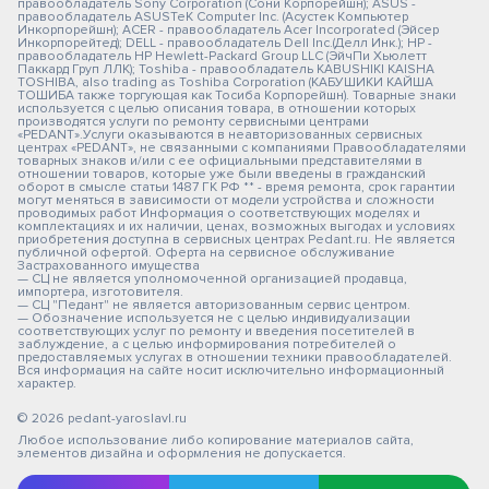
правообладатель Sony Corporation (Сони Корпорейшн); ASUS -
правообладатель ASUSTeK Computer Inc. (Асустек Компьютер
Инкорпорейшн); ACER - правообладатель Acer Incorporated (Эйсер
Инкорпорейтед); DELL - правообладатель Dell Inc.(Делл Инк.); HP -
правообладатель HP Hewlett-Packard Group LLC (ЭйчПи Хьюлетт
Паккард Груп ЛЛК); Toshiba - правообладатель KABUSHIKI KAISHA
TOSHIBA, also trading as Toshiba Corporation (КАБУШИКИ КАЙША
ТОШИБА также торгующая как Тосиба Корпорейшн). Товарные знаки
используется с целью описания товара, в отношении которых
производятся услуги по ремонту сервисными центрами
«PEDANT».Услуги оказываются в неавторизованных сервисных
центрах «PEDANT», не связанными с компаниями Правообладателями
товарных знаков и/или с ее официальными представителями в
отношении товаров, которые уже были введены в гражданский
оборот в смысле статьи 1487 ГК РФ ** - время ремонта, срок гарантии
могут меняться в зависимости от модели устройства и сложности
проводимых работ Информация о соответствующих моделях и
комплектациях и их наличии, ценах, возможных выгодах и условиях
приобретения доступна в сервисных центрах Pedant.ru. Не является
публичной офертой. Оферта на сервисное обслуживание
Застрахованного имущества
— СЦ не является уполномоченной организацией продавца,
импортера, изготовителя.
— СЦ "Педант" не является авторизованным сервис центром.
— Обозначение используется не с целью индивидуализации
соответствующих услуг по ремонту и введения посетителей в
заблуждение, а с целью информирования потребителей о
предоставляемых услугах в отношении техники правообладателей.
Вся информация на сайте носит исключительно информационный
характер.
© 2026 pedant-yaroslavl.ru
Любое использование либо копирование материалов сайта,
элементов дизайна и оформления не допускается.