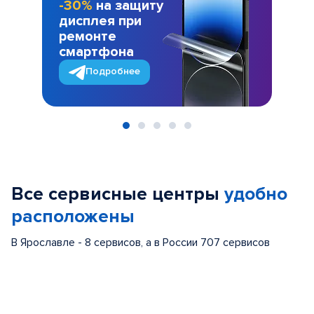
-30%
на защиту
дисплея при
ремонте
смартфона
Подробнее
Item
1
of
Все сервисные центры
удобно
5
расположены
В Ярославле - 8 сервисов, а в России 707 сервисов