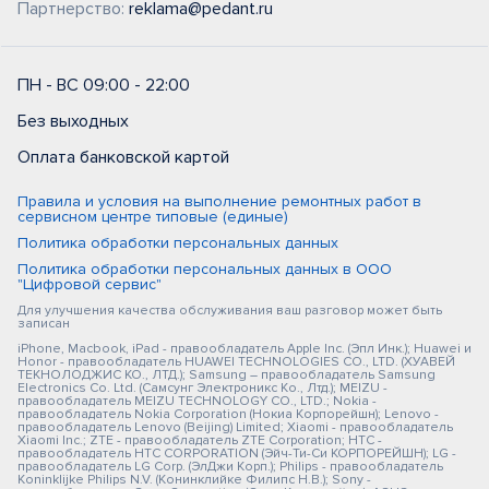
Партнерство:
reklama@pedant.ru
ПН - ВС 09:00 - 22:00
Без выходных
Оплата банковской картой
Правила и условия на выполнение ремонтных работ в
сервисном центре типовые (единые)
Политика обработки персональных данных
Политика обработки персональных данных в ООО
"Цифровой сервис"
Для улучшения качества обслуживания ваш разговор может быть
записан
iPhone, Macbook, iPad - правообладатель Apple Inc. (Эпл Инк.); Huawei и
Honor - правообладатель HUAWEI TECHNOLOGIES CO., LTD. (ХУАВЕЙ
ТЕКНОЛОДЖИС КО., ЛТД.); Samsung – правообладатель Samsung
Electronics Co. Ltd. (Самсунг Электроникс Ко., Лтд.); MEIZU -
правообладатель MEIZU TECHNOLOGY CO., LTD.; Nokia -
правообладатель Nokia Corporation (Нокиа Корпорейшн); Lenovo -
правообладатель Lenovo (Beijing) Limited; Xiaomi - правообладатель
Xiaomi Inc.; ZTE - правообладатель ZTE Corporation; HTC -
правообладатель HTC CORPORATION (Эйч-Ти-Си КОРПОРЕЙШН); LG -
правообладатель LG Corp. (ЭлДжи Корп.); Philips - правообладатель
Koninklijke Philips N.V. (Конинклийке Филипс Н.В.); Sony -