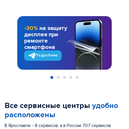
-30%
на защиту
дисплея при
ремонте
смартфона
Подробнее
Item
1
of
Все сервисные центры
удобно
5
расположены
В Ярославле - 8 сервисов, а в России 707 сервисов