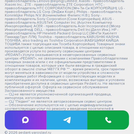
правообладатель Lenovo (Beijing) Limited; Xiaomi - правообладатель
Xiaomi Inc.; ZTE - правообладатель ZTE Corporation; HTC -
правообладатель HTC CORPORATION (Эйч-Ти-Си КОРПОРЕЙШН); LG -
правообладатель LG Corp. (ЭлДжи Корп.); Philips - правообладатель
Koninklijke Philips N.V. (Конинклийке Филипс Н.В.); Sony -
правообладатель Sony Corporation (Сони Корпорейшн); ASUS -
правообладатель ASUSTeK Computer Inc. (Асустек Компьютер
Инкорпорейшн); ACER - правообладатель Acer Incorporated (Эйсер
Инкорпорейтед); DELL - правообладатель Dell Inc.(Делл Инк.); HP -
правообладатель HP Hewlett-Packard Group LLC (ЭйчПи Хьюлетт
Паккард Груп ЛЛК); Toshiba - правообладатель KABUSHIKI KAISHA
TOSHIBA, also trading as Toshiba Corporation (КАБУШИКИ КАЙША
ТОШИБА также торгующая как Тосиба Корпорейшн). Товарные знаки
используется с целью описания товара, в отношении которых
производятся услуги по ремонту сервисными центрами
«PEDANT».Услуги оказываются в неавторизованных сервисных
центрах «PEDANT», не связанными с компаниями Правообладателями
товарных знаков и/или с ее официальными представителями в
отношении товаров, которые уже были введены в гражданский
оборот в смысле статьи 1487 ГК РФ ** - время ремонта, срок гарантии
могут меняться в зависимости от модели устройства и сложности
проводимых работ Информация о соответствующих моделях и
комплектациях и их наличии, ценах, возможных выгодах и условиях
приобретения доступна в сервисных центрах Pedant.ru. Не является
публичной офертой. Оферта на сервисное обслуживание
Застрахованного имущества
— СЦ не является уполномоченной организацией продавца,
импортера, изготовителя.
— СЦ "Педант" не является авторизованным сервис центром.
— Обозначение используется не с целью индивидуализации
соответствующих услуг по ремонту и введения посетителей в
заблуждение, а с целью информирования потребителей о
предоставляемых услугах в отношении техники правообладателей.
Вся информация на сайте носит исключительно информационный
характер.
© 2026 pedant-yaroslavl.ru