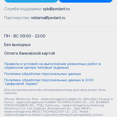
Служба поддержки:
spk@pedant.ru
Партнерство:
reklama@pedant.ru
ПН - ВС 09:00 - 22:00
Без выходных
Оплата банковской картой
Правила и условия на выполнение ремонтных работ в
сервисном центре типовые (единые)
Политика обработки персональных данных
Политика обработки персональных данных в ООО
"Цифровой сервис"
Для улучшения качества обслуживания ваш разговор может быть
записан
iPhone, Macbook, iPad - правообладатель Apple Inc. (Эпл Инк.); Huawei и
Honor - правообладатель HUAWEI TECHNOLOGIES CO., LTD. (ХУАВЕЙ
ТЕКНОЛОДЖИС КО., ЛТД.); Samsung – правообладатель Samsung
Electronics Co. Ltd. (Самсунг Электроникс Ко., Лтд.); MEIZU -
правообладатель MEIZU TECHNOLOGY CO., LTD.; Nokia -
правообладатель Nokia Corporation (Нокиа Корпорейшн); Lenovo -