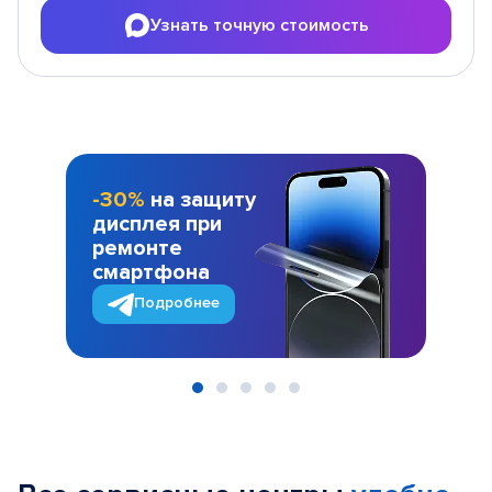
Узнать точную стоимость
-30%
на защиту
дисплея при
ремонте
смартфона
Подробнее
Item
1
of