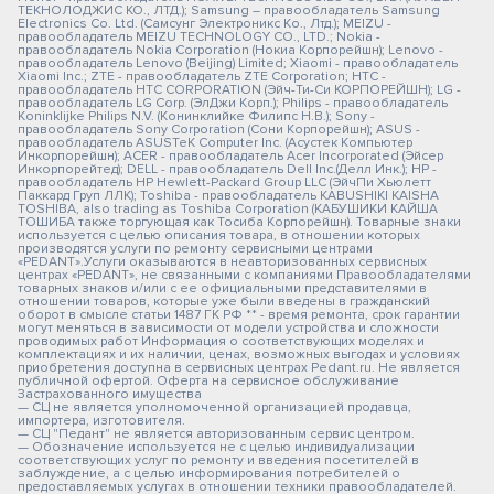
ТЕКНОЛОДЖИС КО., ЛТД.); Samsung – правообладатель Samsung
Electronics Co. Ltd. (Самсунг Электроникс Ко., Лтд.); MEIZU -
правообладатель MEIZU TECHNOLOGY CO., LTD.; Nokia -
правообладатель Nokia Corporation (Нокиа Корпорейшн); Lenovo -
правообладатель Lenovo (Beijing) Limited; Xiaomi - правообладатель
Xiaomi Inc.; ZTE - правообладатель ZTE Corporation; HTC -
правообладатель HTC CORPORATION (Эйч-Ти-Си КОРПОРЕЙШН); LG -
правообладатель LG Corp. (ЭлДжи Корп.); Philips - правообладатель
Koninklijke Philips N.V. (Конинклийке Филипс Н.В.); Sony -
правообладатель Sony Corporation (Сони Корпорейшн); ASUS -
правообладатель ASUSTeK Computer Inc. (Асустек Компьютер
Инкорпорейшн); ACER - правообладатель Acer Incorporated (Эйсер
Инкорпорейтед); DELL - правообладатель Dell Inc.(Делл Инк.); HP -
правообладатель HP Hewlett-Packard Group LLC (ЭйчПи Хьюлетт
Паккард Груп ЛЛК); Toshiba - правообладатель KABUSHIKI KAISHA
TOSHIBA, also trading as Toshiba Corporation (КАБУШИКИ КАЙША
ТОШИБА также торгующая как Тосиба Корпорейшн). Товарные знаки
используется с целью описания товара, в отношении которых
производятся услуги по ремонту сервисными центрами
«PEDANT».Услуги оказываются в неавторизованных сервисных
центрах «PEDANT», не связанными с компаниями Правообладателями
товарных знаков и/или с ее официальными представителями в
отношении товаров, которые уже были введены в гражданский
оборот в смысле статьи 1487 ГК РФ ** - время ремонта, срок гарантии
могут меняться в зависимости от модели устройства и сложности
проводимых работ Информация о соответствующих моделях и
комплектациях и их наличии, ценах, возможных выгодах и условиях
приобретения доступна в сервисных центрах Pedant.ru. Не является
публичной офертой. Оферта на сервисное обслуживание
Застрахованного имущества
— СЦ не является уполномоченной организацией продавца,
импортера, изготовителя.
— СЦ "Педант" не является авторизованным сервис центром.
— Обозначение используется не с целью индивидуализации
соответствующих услуг по ремонту и введения посетителей в
заблуждение, а с целью информирования потребителей о
предоставляемых услугах в отношении техники правообладателей.