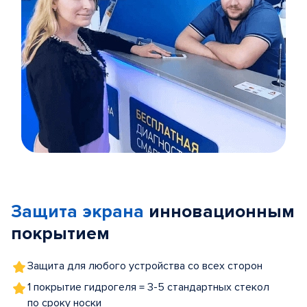
Item
1
of
Защита экрана
инновационным
5
покрытием
Защита для любого устройства со всех сторон
1 покрытие гидрогеля = 3-5 стандартных стекол
по сроку носки