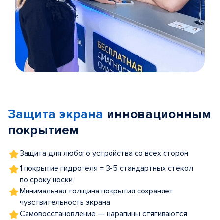
Item
1
of
Защита экрана
инновационным
5
покрытием
Защита для любого устройства со всех сторон
1 покрытие гидрогеля = 3-5 стандартных стекол
по сроку носки
Минимальная толщина покрытия сохраняет
чувствительность экрана
Самовосстановление — царапины стягиваются