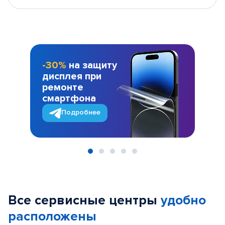
-30%
на защиту
дисплея при
ремонте
смартфона
Подробнее
Item
1
of
Все сервисные центры
удобно
5
расположены