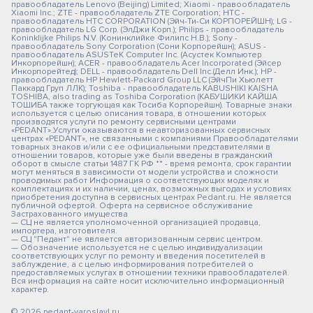
правообладатель Lenovo (Beijing) Limited; Xiaomi - правообладатель
Xiaomi Inc.; ZTE - правообладатель ZTE Corporation; HTC -
правообладатель HTC CORPORATION (Эйч-Ти-Си КОРПОРЕЙШН); LG -
правообладатель LG Corp. (ЭлДжи Корп.); Philips - правообладатель
Koninklijke Philips N.V. (Конинклийке Филипс Н.В.); Sony -
правообладатель Sony Corporation (Сони Корпорейшн); ASUS -
правообладатель ASUSTeK Computer Inc. (Асустек Компьютер
Инкорпорейшн); ACER - правообладатель Acer Incorporated (Эйсер
Инкорпорейтед); DELL - правообладатель Dell Inc.(Делл Инк.); HP -
правообладатель HP Hewlett-Packard Group LLC (ЭйчПи Хьюлетт
Паккард Груп ЛЛК); Toshiba - правообладатель KABUSHIKI KAISHA
TOSHIBA, also trading as Toshiba Corporation (КАБУШИКИ КАЙША
ТОШИБА также торгующая как Тосиба Корпорейшн). Товарные знаки
используется с целью описания товара, в отношении которых
производятся услуги по ремонту сервисными центрами
«PEDANT».Услуги оказываются в неавторизованных сервисных
центрах «PEDANT», не связанными с компаниями Правообладателями
товарных знаков и/или с ее официальными представителями в
отношении товаров, которые уже были введены в гражданский
оборот в смысле статьи 1487 ГК РФ ** - время ремонта, срок гарантии
могут меняться в зависимости от модели устройства и сложности
проводимых работ Информация о соответствующих моделях и
комплектациях и их наличии, ценах, возможных выгодах и условиях
приобретения доступна в сервисных центрах Pedant.ru. Не является
публичной офертой. Оферта на сервисное обслуживание
Застрахованного имущества
— СЦ не является уполномоченной организацией продавца,
импортера, изготовителя.
— СЦ "Педант" не является авторизованным сервис центром.
— Обозначение используется не с целью индивидуализации
соответствующих услуг по ремонту и введения посетителей в
заблуждение, а с целью информирования потребителей о
предоставляемых услугах в отношении техники правообладателей.
Вся информация на сайте носит исключительно информационный
характер.
© 2026 pedant-yaroslavl.ru