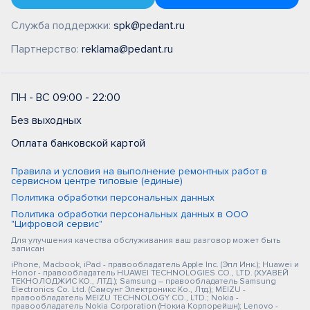
Служба поддержки:
spk@pedant.ru
Партнерство:
reklama@pedant.ru
ПН - ВС 09:00 - 22:00
Без выходных
Оплата банковской картой
Правила и условия на выполнение ремонтных работ в
сервисном центре типовые (единые)
Политика обработки персональных данных
Политика обработки персональных данных в ООО
"Цифровой сервис"
Для улучшения качества обслуживания ваш разговор может быть
записан
iPhone, Macbook, iPad - правообладатель Apple Inc. (Эпл Инк.); Huawei и
Honor - правообладатель HUAWEI TECHNOLOGIES CO., LTD. (ХУАВЕЙ
ТЕКНОЛОДЖИС КО., ЛТД.); Samsung – правообладатель Samsung
Electronics Co. Ltd. (Самсунг Электроникс Ко., Лтд.); MEIZU -
правообладатель MEIZU TECHNOLOGY CO., LTD.; Nokia -
правообладатель Nokia Corporation (Нокиа Корпорейшн); Lenovo -