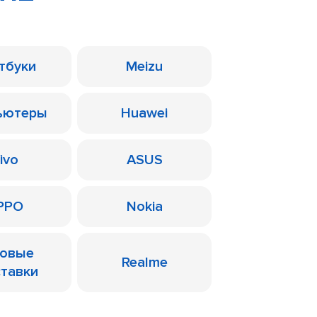
тбуки
Meizu
ьютеры
Huawei
ivo
ASUS
PPO
Nokia
ровые
Realme
ставки