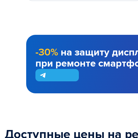
-30%
на защиту дисп
при ремонте смартф
Доступные цены на р