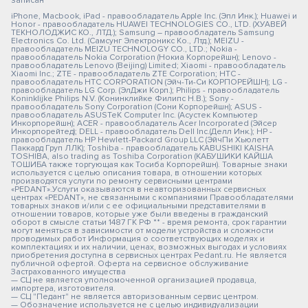
записан
iPhone, Macbook, iPad - правообладатель Apple Inc. (Эпл Инк.); Huawei и
Honor - правообладатель HUAWEI TECHNOLOGIES CO., LTD. (ХУАВЕЙ
ТЕКНОЛОДЖИС КО., ЛТД.); Samsung – правообладатель Samsung
Electronics Co. Ltd. (Самсунг Электроникс Ко., Лтд.); MEIZU -
правообладатель MEIZU TECHNOLOGY CO., LTD.; Nokia -
правообладатель Nokia Corporation (Нокиа Корпорейшн); Lenovo -
правообладатель Lenovo (Beijing) Limited; Xiaomi - правообладатель
Xiaomi Inc.; ZTE - правообладатель ZTE Corporation; HTC -
правообладатель HTC CORPORATION (Эйч-Ти-Си КОРПОРЕЙШН); LG -
правообладатель LG Corp. (ЭлДжи Корп.); Philips - правообладатель
Koninklijke Philips N.V. (Конинклийке Филипс Н.В.); Sony -
правообладатель Sony Corporation (Сони Корпорейшн); ASUS -
правообладатель ASUSTeK Computer Inc. (Асустек Компьютер
Инкорпорейшн); ACER - правообладатель Acer Incorporated (Эйсер
Инкорпорейтед); DELL - правообладатель Dell Inc.(Делл Инк.); HP -
правообладатель HP Hewlett-Packard Group LLC (ЭйчПи Хьюлетт
Паккард Груп ЛЛК); Toshiba - правообладатель KABUSHIKI KAISHA
TOSHIBA, also trading as Toshiba Corporation (КАБУШИКИ КАЙША
ТОШИБА также торгующая как Тосиба Корпорейшн). Товарные знаки
используется с целью описания товара, в отношении которых
производятся услуги по ремонту сервисными центрами
«PEDANT».Услуги оказываются в неавторизованных сервисных
центрах «PEDANT», не связанными с компаниями Правообладателями
товарных знаков и/или с ее официальными представителями в
отношении товаров, которые уже были введены в гражданский
оборот в смысле статьи 1487 ГК РФ ** - время ремонта, срок гарантии
могут меняться в зависимости от модели устройства и сложности
проводимых работ Информация о соответствующих моделях и
комплектациях и их наличии, ценах, возможных выгодах и условиях
приобретения доступна в сервисных центрах Pedant.ru. Не является
публичной офертой. Оферта на сервисное обслуживание
Застрахованного имущества
— СЦ не является уполномоченной организацией продавца,
импортера, изготовителя.
— СЦ "Педант" не является авторизованным сервис центром.
— Обозначение используется не с целью индивидуализации