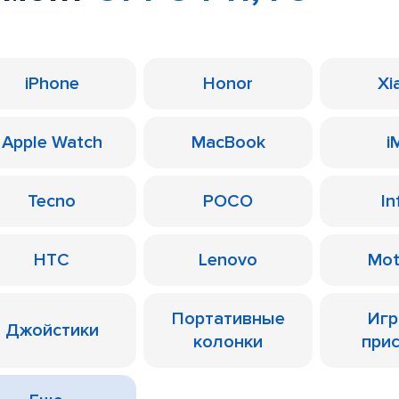
iPhone
Honor
Xi
Apple Watch
MacBook
i
Tecno
POCO
In
HTC
Lenovo
Mot
Портативные
Иг
Джойстики
колонки
при