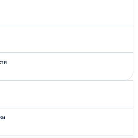
сти
ки