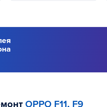
лея
она
емонт
OPPO F11, F9