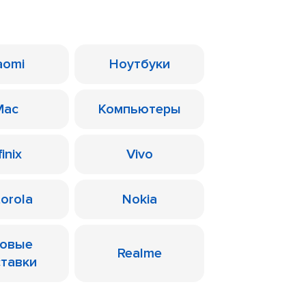
aomi
Ноутбуки
Mac
Компьютеры
finix
Vivo
orola
Nokia
ровые
Realme
ставки