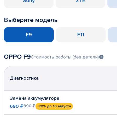
Sony
ZTE
Выберите модель
F9
F11
OPPO F9
Стоимость работы (без детали)
Диагностика
Замена аккумулятора
690 ₽
890 ₽
-20%
до 10 августа