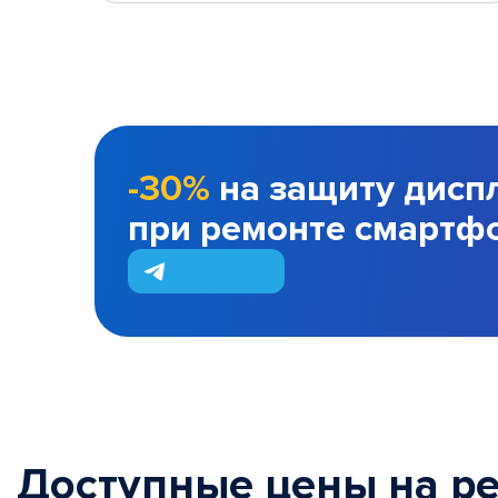
-30%
на защиту дисп
при ремонте смартф
Доступные цены на р