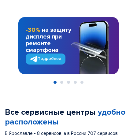
-30%
на защиту
дисплея при
ремонте
смартфона
Подробнее
Item
1
of
Все сервисные центры
удобно
5
расположены
В Ярославле - 8 сервисов, а в России 707 сервисов