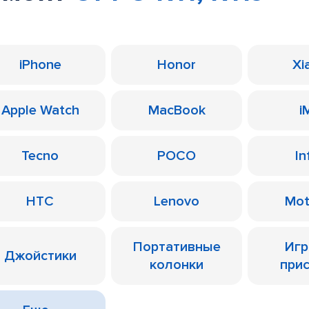
iPhone
Honor
Xi
Apple Watch
MacBook
i
Tecno
POCO
In
HTC
Lenovo
Mot
Портативные
Иг
Джойстики
колонки
при