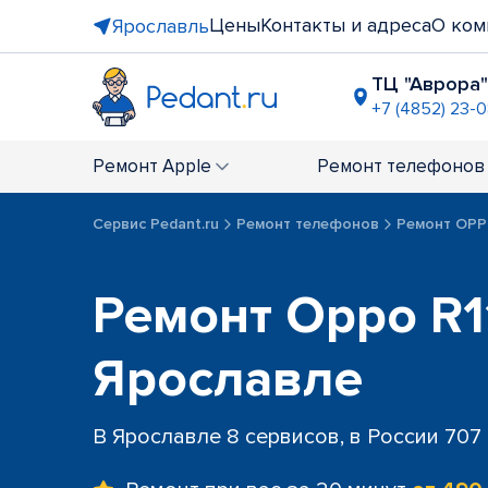
Цены
Контакты и адреса
О ком
Ярославль
ТЦ "Аврора"
+7 (4852) 23-
ТРЦ "РИО
+7 (4852) 2
Ремонт
Apple
Ремонт
телефонов
Сервис Pedant.ru
Ремонт телефонов
Ремонт OP
Ремонт Oppo R11
Ярославле
В Ярославле 8 сервисов, в России 707