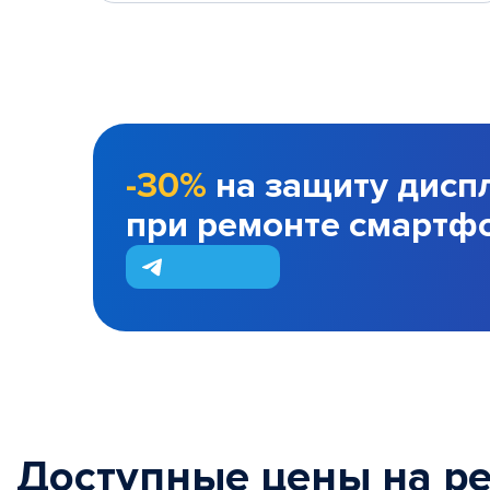
-30%
на защиту дисп
при ремонте смартф
Доступные цены на р