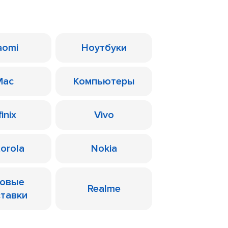
aomi
Ноутбуки
Mac
Компьютеры
finix
Vivo
orola
Nokia
ровые
Realme
ставки