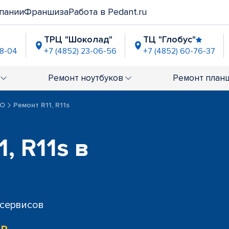
пании
Франшиза
Работа в Pedant.ru
ТРЦ "Шоколад"
ТЦ "Глобус"
08-04
+7 (4852) 23-06-56
+7 (4852) 60-76-37
"
ГМ "Лента" (Фрунзе)
ТРК "Альтаир
3-02-62
+7 (4852) 23-94-86
+7 (4852) 60-71
Ремонт
ноутбуков
Ремонт
план
PO
Ремонт R11, R11s
, R11s в
 сервисов