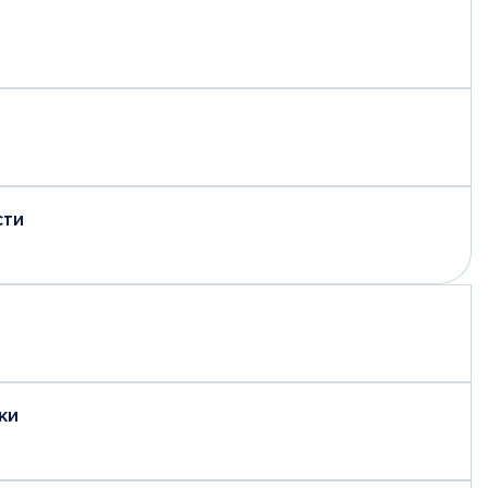
сти
ки