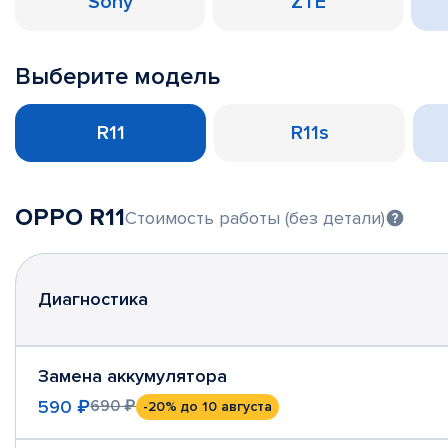
Sony
ZTE
Выберите модель
R11
R11s
OPPO R11
Стоимость работы (без детали)
Диагностика
Замена аккумулятора
590 ₽
690 ₽
-20%
до 10 августа