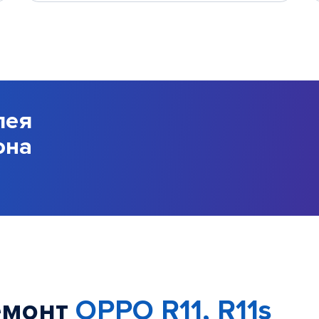
лея
она
емонт
OPPO R11, R11s