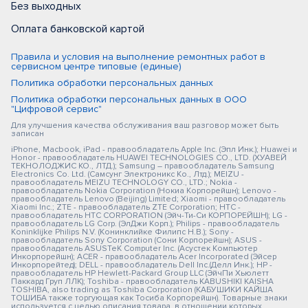
Без выходных
Оплата банковской картой
Правила и условия на выполнение ремонтных работ в
сервисном центре типовые (единые)
Политика обработки персональных данных
Политика обработки персональных данных в ООО
"Цифровой сервис"
Для улучшения качества обслуживания ваш разговор может быть
записан
iPhone, Macbook, iPad - правообладатель Apple Inc. (Эпл Инк.); Huawei и
Honor - правообладатель HUAWEI TECHNOLOGIES CO., LTD. (ХУАВЕЙ
ТЕКНОЛОДЖИС КО., ЛТД.); Samsung – правообладатель Samsung
Electronics Co. Ltd. (Самсунг Электроникс Ко., Лтд.); MEIZU -
правообладатель MEIZU TECHNOLOGY CO., LTD.; Nokia -
правообладатель Nokia Corporation (Нокиа Корпорейшн); Lenovo -
правообладатель Lenovo (Beijing) Limited; Xiaomi - правообладатель
Xiaomi Inc.; ZTE - правообладатель ZTE Corporation; HTC -
правообладатель HTC CORPORATION (Эйч-Ти-Си КОРПОРЕЙШН); LG -
правообладатель LG Corp. (ЭлДжи Корп.); Philips - правообладатель
Koninklijke Philips N.V. (Конинклийке Филипс Н.В.); Sony -
правообладатель Sony Corporation (Сони Корпорейшн); ASUS -
правообладатель ASUSTeK Computer Inc. (Асустек Компьютер
Инкорпорейшн); ACER - правообладатель Acer Incorporated (Эйсер
Инкорпорейтед); DELL - правообладатель Dell Inc.(Делл Инк.); HP -
правообладатель HP Hewlett-Packard Group LLC (ЭйчПи Хьюлетт
Паккард Груп ЛЛК); Toshiba - правообладатель KABUSHIKI KAISHA
TOSHIBA, also trading as Toshiba Corporation (КАБУШИКИ КАЙША
ТОШИБА также торгующая как Тосиба Корпорейшн). Товарные знаки
используется с целью описания товара, в отношении которых