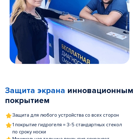
Item
1
of
Защита экрана
инновационным
5
покрытием
Защита для любого устройства со всех сторон
1 покрытие гидрогеля = 3-5 стандартных стекол
по сроку носки