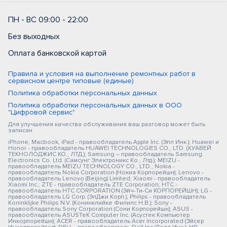
ПН - ВС 09:00 - 22:00
Без выходных
Оплата банковской картой
Правила и условия на выполнение ремонтных работ в
сервисном центре типовые (единые)
Политика обработки персональных данных
Политика обработки персональных данных в ООО
"Цифровой сервис"
Для улучшения качества обслуживания ваш разговор может быть
записан
iPhone, Macbook, iPad - правообладатель Apple Inc. (Эпл Инк.); Huawei и
Honor - правообладатель HUAWEI TECHNOLOGIES CO., LTD. (ХУАВЕЙ
ТЕКНОЛОДЖИС КО., ЛТД.); Samsung – правообладатель Samsung
Electronics Co. Ltd. (Самсунг Электроникс Ко., Лтд.); MEIZU -
правообладатель MEIZU TECHNOLOGY CO., LTD.; Nokia -
правообладатель Nokia Corporation (Нокиа Корпорейшн); Lenovo -
правообладатель Lenovo (Beijing) Limited; Xiaomi - правообладатель
Xiaomi Inc.; ZTE - правообладатель ZTE Corporation; HTC -
правообладатель HTC CORPORATION (Эйч-Ти-Си КОРПОРЕЙШН); LG -
правообладатель LG Corp. (ЭлДжи Корп.); Philips - правообладатель
Koninklijke Philips N.V. (Конинклийке Филипс Н.В.); Sony -
правообладатель Sony Corporation (Сони Корпорейшн); ASUS -
правообладатель ASUSTeK Computer Inc. (Асустек Компьютер
Инкорпорейшн); ACER - правообладатель Acer Incorporated (Эйсер