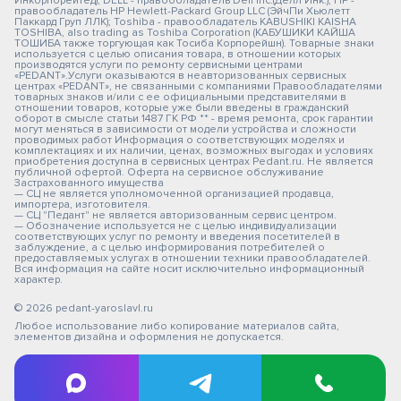
Инкорпорейтед); DELL - правообладатель Dell Inc.(Делл Инк.); HP -
правообладатель HP Hewlett-Packard Group LLC (ЭйчПи Хьюлетт
Паккард Груп ЛЛК); Toshiba - правообладатель KABUSHIKI KAISHA
TOSHIBA, also trading as Toshiba Corporation (КАБУШИКИ КАЙША
ТОШИБА также торгующая как Тосиба Корпорейшн). Товарные знаки
используется с целью описания товара, в отношении которых
производятся услуги по ремонту сервисными центрами
«PEDANT».Услуги оказываются в неавторизованных сервисных
центрах «PEDANT», не связанными с компаниями Правообладателями
товарных знаков и/или с ее официальными представителями в
отношении товаров, которые уже были введены в гражданский
оборот в смысле статьи 1487 ГК РФ ** - время ремонта, срок гарантии
могут меняться в зависимости от модели устройства и сложности
проводимых работ Информация о соответствующих моделях и
комплектациях и их наличии, ценах, возможных выгодах и условиях
приобретения доступна в сервисных центрах Pedant.ru. Не является
публичной офертой. Оферта на сервисное обслуживание
Застрахованного имущества
— СЦ не является уполномоченной организацией продавца,
импортера, изготовителя.
— СЦ "Педант" не является авторизованным сервис центром.
— Обозначение используется не с целью индивидуализации
соответствующих услуг по ремонту и введения посетителей в
заблуждение, а с целью информирования потребителей о
предоставляемых услугах в отношении техники правообладателей.
Вся информация на сайте носит исключительно информационный
характер.
© 2026 pedant-yaroslavl.ru
Любое использование либо копирование материалов сайта,
элементов дизайна и оформления не допускается.