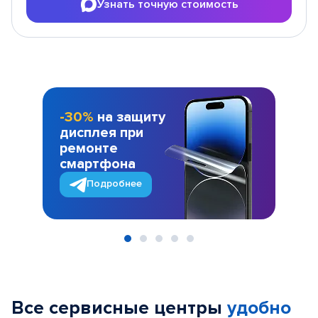
Узнать точную стоимость
-30%
на защиту
дисплея при
ремонте
смартфона
Подробнее
Item
1
of
Все сервисные центры
удобно
5