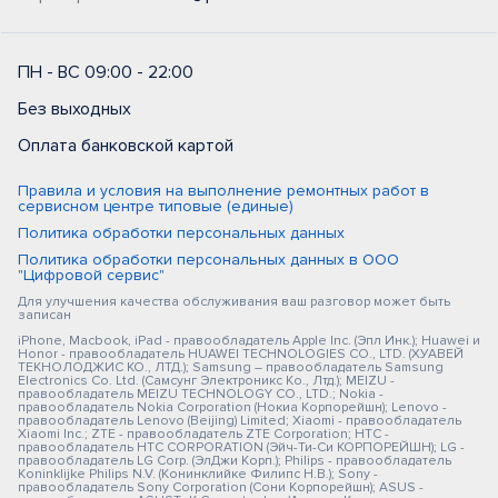
ПН - ВС 09:00 - 22:00
Без выходных
Оплата банковской картой
Правила и условия на выполнение ремонтных работ в
сервисном центре типовые (единые)
Политика обработки персональных данных
Политика обработки персональных данных в ООО
"Цифровой сервис"
Для улучшения качества обслуживания ваш разговор может быть
записан
iPhone, Macbook, iPad - правообладатель Apple Inc. (Эпл Инк.); Huawei и
Honor - правообладатель HUAWEI TECHNOLOGIES CO., LTD. (ХУАВЕЙ
ТЕКНОЛОДЖИС КО., ЛТД.); Samsung – правообладатель Samsung
Electronics Co. Ltd. (Самсунг Электроникс Ко., Лтд.); MEIZU -
правообладатель MEIZU TECHNOLOGY CO., LTD.; Nokia -
правообладатель Nokia Corporation (Нокиа Корпорейшн); Lenovo -
правообладатель Lenovo (Beijing) Limited; Xiaomi - правообладатель
Xiaomi Inc.; ZTE - правообладатель ZTE Corporation; HTC -
правообладатель HTC CORPORATION (Эйч-Ти-Си КОРПОРЕЙШН); LG -
правообладатель LG Corp. (ЭлДжи Корп.); Philips - правообладатель
Koninklijke Philips N.V. (Конинклийке Филипс Н.В.); Sony -
правообладатель Sony Corporation (Сони Корпорейшн); ASUS -