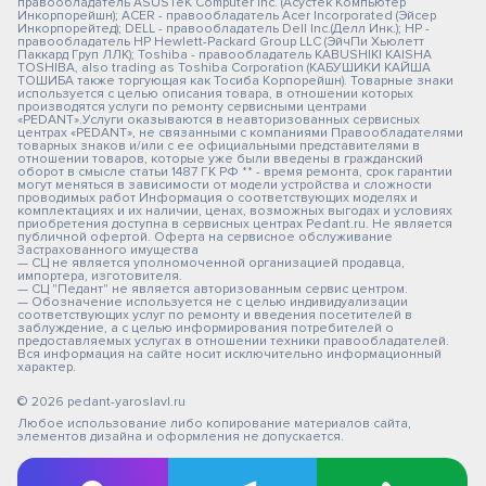
правообладатель ASUSTeK Computer Inc. (Асустек Компьютер
Инкорпорейшн); ACER - правообладатель Acer Incorporated (Эйсер
Инкорпорейтед); DELL - правообладатель Dell Inc.(Делл Инк.); HP -
правообладатель HP Hewlett-Packard Group LLC (ЭйчПи Хьюлетт
Паккард Груп ЛЛК); Toshiba - правообладатель KABUSHIKI KAISHA
TOSHIBA, also trading as Toshiba Corporation (КАБУШИКИ КАЙША
ТОШИБА также торгующая как Тосиба Корпорейшн). Товарные знаки
используется с целью описания товара, в отношении которых
производятся услуги по ремонту сервисными центрами
«PEDANT».Услуги оказываются в неавторизованных сервисных
центрах «PEDANT», не связанными с компаниями Правообладателями
товарных знаков и/или с ее официальными представителями в
отношении товаров, которые уже были введены в гражданский
оборот в смысле статьи 1487 ГК РФ ** - время ремонта, срок гарантии
могут меняться в зависимости от модели устройства и сложности
проводимых работ Информация о соответствующих моделях и
комплектациях и их наличии, ценах, возможных выгодах и условиях
приобретения доступна в сервисных центрах Pedant.ru. Не является
публичной офертой. Оферта на сервисное обслуживание
Застрахованного имущества
— СЦ не является уполномоченной организацией продавца,
импортера, изготовителя.
— СЦ "Педант" не является авторизованным сервис центром.
— Обозначение используется не с целью индивидуализации
соответствующих услуг по ремонту и введения посетителей в
заблуждение, а с целью информирования потребителей о
предоставляемых услугах в отношении техники правообладателей.
Вся информация на сайте носит исключительно информационный
характер.
© 2026 pedant-yaroslavl.ru
Любое использование либо копирование материалов сайта,
элементов дизайна и оформления не допускается.