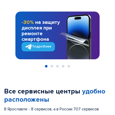
-30%
на защиту
дисплея при
ремонте
смартфона
Подробнее
Item
1
of
Все сервисные центры
удобно
5
расположены
В Ярославле - 8 сервисов, а в России 707 сервисов