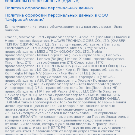
сервисном центре типовые (единые)
Политика обработки персональных данных
Политика обработки персональных данных в ООО
"Цифровой сервис"
Для улучшения качества обслуживания ваш разговор может быть
записан
iPhone, Macbook, iPad - правообладатель Apple Inc. (Эпл Инк.); Huawei и
Honor - правообладатель HUAWEI TECHNOLOGIES CO., LTD. (ХУАВЕЙ
ТЕКНОЛОДЖИС КО., ЛТД.); Samsung – правообладатель Samsung
Electronics Co. Ltd. (Самсунг Электроникс Ко., Лтд.); MEIZU -
правообладатель MEIZU TECHNOLOGY CO., LTD.; Nokia -
правообладатель Nokia Corporation (Нокиа Корпорейшн); Lenovo -
правообладатель Lenovo (Beijing) Limited; Xiaomi - правообладатель
Xiaomi Inc.; ZTE - правообладатель ZTE Corporation; HTC -
правообладатель HTC CORPORATION (Эйч-Ти-Си КОРПОРЕЙШН); LG -
правообладатель LG Corp. (ЭлДжи Корп.); Philips - правообладатель
Koninklijke Philips N.V. (Конинклийке Филипс Н.В.); Sony -
правообладатель Sony Corporation (Сони Корпорейшн); ASUS -
правообладатель ASUSTeK Computer Inc. (Асустек Компьютер
Инкорпорейшн); ACER - правообладатель Acer Incorporated (Эйсер
Инкорпорейтед); DELL - правообладатель Dell Inc.(Делл Инк.); HP -
правообладатель HP Hewlett-Packard Group LLC (ЭйчПи Хьюлетт
Паккард Груп ЛЛК); Toshiba - правообладатель KABUSHIKI KAISHA
TOSHIBA, also trading as Toshiba Corporation (КАБУШИКИ КАЙША
ТОШИБА также торгующая как Тосиба Корпорейшн). Товарные знаки
используется с целью описания товара, в отношении которых
производятся услуги по ремонту сервисными центрами
«PEDANT».Услуги оказываются в неавторизованных сервисных
центрах «PEDANT», не связанными с компаниями Правообладателями
товарных знаков и/или с ее официальными представителями в
отношении товаров, которые уже были введены в гражданский
оборот в смысле статьи 1487 ГК РФ ** - время ремонта, срок гарантии
могут меняться в зависимости от модели устройства и сложности
проводимых работ Информация о соответствующих моделях и