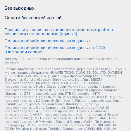
Без выходных
Оплата банковской картой
Правила и условия на выполнение ремонтных работ в
сервисном центре типовые (единые)
Политика обработки персональных данных
Политика обработки персональных данных в ООО
"Цифровой сервис"
Для улучшения качества обслуживания ваш разговор может быть
записан
iPhone, Macbook, iPad - правообладатель Apple Inc. (Эпл Инк.); Huawei и
Honor - правообладатель HUAWEI TECHNOLOGIES CO., LTD. (ХУАВЕЙ
ТЕКНОЛОДЖИС КО., ЛТД.); Samsung – правообладатель Samsung
Electronics Co. Ltd. (Самсунг Электроникс Ко., Лтд.); MEIZU -
правообладатель MEIZU TECHNOLOGY CO., LTD.; Nokia -
правообладатель Nokia Corporation (Нокиа Корпорейшн); Lenovo -
правообладатель Lenovo (Beijing) Limited; Xiaomi - правообладатель
Xiaomi Inc.; ZTE - правообладатель ZTE Corporation; HTC -
правообладатель HTC CORPORATION (Эйч-Ти-Си КОРПОРЕЙШН); LG -
правообладатель LG Corp. (ЭлДжи Корп.); Philips - правообладатель
Koninklijke Philips N.V. (Конинклийке Филипс Н.В.); Sony -
правообладатель Sony Corporation (Сони Корпорейшн); ASUS -
правообладатель ASUSTeK Computer Inc. (Асустек Компьютер
Инкорпорейшн); ACER - правообладатель Acer Incorporated (Эйсер
Инкорпорейтед); DELL - правообладатель Dell Inc.(Делл Инк.); HP -
правообладатель HP Hewlett-Packard Group LLC (ЭйчПи Хьюлетт
Паккард Груп ЛЛК); Toshiba - правообладатель KABUSHIKI KAISHA
TOSHIBA, also trading as Toshiba Corporation (КАБУШИКИ КАЙША