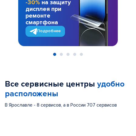
-30%
на защиту
дисплея при
ремонте
смартфона
Подробнее
Item
1
of
Все сервисные центры
удобно
5
расположены
В Ярославле - 8 сервисов, а в России 707 сервисов