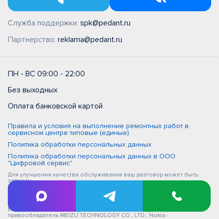
Служба поддержки:
spk@pedant.ru
Партнерство:
reklama@pedant.ru
ПН - ВС 09:00 - 22:00
Без выходных
Оплата банковской картой
Правила и условия на выполнение ремонтных работ в
сервисном центре типовые (единые)
Политика обработки персональных данных
Политика обработки персональных данных в ООО
"Цифровой сервис"
Для улучшения качества обслуживания ваш разговор может быть
записан
iPhone, Macbook, iPad - правообладатель Apple Inc. (Эпл Инк.); Huawei и
Honor - правообладатель HUAWEI TECHNOLOGIES CO., LTD. (ХУАВЕЙ
ТЕКНОЛОДЖИС КО., ЛТД.); Samsung – правообладатель Samsung
Electronics Co. Ltd. (Самсунг Электроникс Ко., Лтд.); MEIZU -
правообладатель MEIZU TECHNOLOGY CO., LTD.; Nokia -