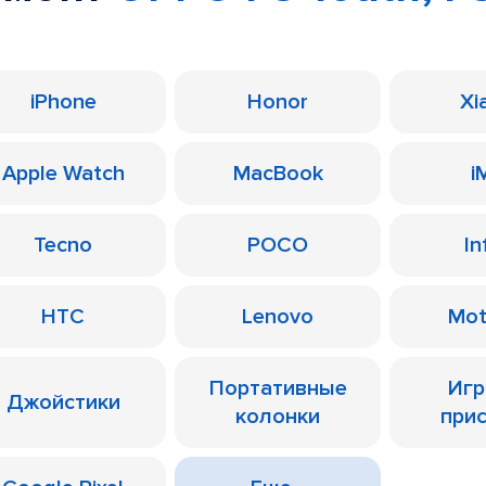
iPhone
Honor
Xi
Apple Watch
MacBook
i
Tecno
POCO
In
HTC
Lenovo
Mot
Портативные
Иг
Джойстики
колонки
при