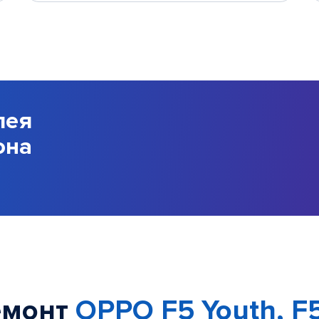
лея
она
емонт
OPPO F5 Youth, F