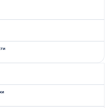
сти
ки