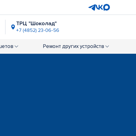
ТРЦ "Шоколад"
4
+7 (4852) 23-06-56
ТРК "Альтаир"
+7 (4852) 60-71-76
шетов
Ремонт
других устройств