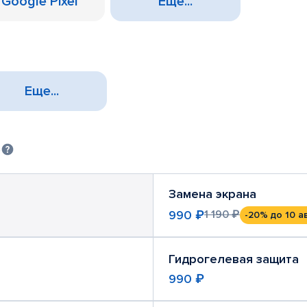
Google Pixel
Еще...
Еще...
)
Замена экрана
990 ₽
1 190 ₽
-20%
до 10 а
Гидрогелевая защита
990 ₽