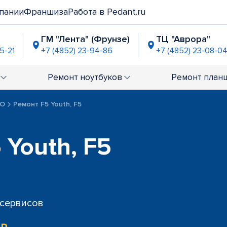
пании
Франшиза
Работа в Pedant.ru
ГМ "Лента" (Фрунзе)
ТЦ "Аврора"
5-21
+7 (4852) 23-94-86
+7 (4852) 23-08-0
аон"
ТЦ "Глобус"
ТРЦ "РИО"
3-04-83
+7 (4852) 60-76-37
+7 (4852) 23-02-62
Ремонт
ноутбуков
Ремонт
план
PO
Ремонт F5 Youth, F5
 Youth, F5
 сервисов