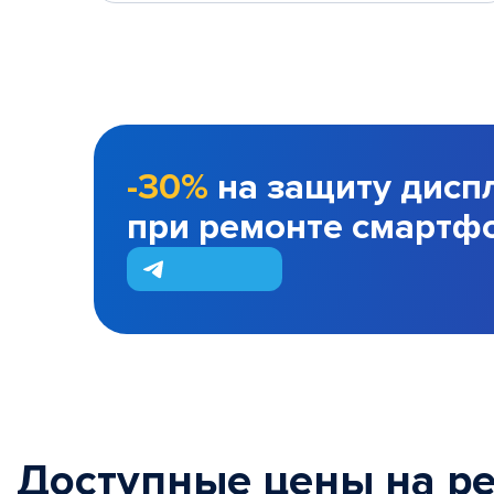
-30%
на защиту дисп
при ремонте смартф
Доступные цены на р