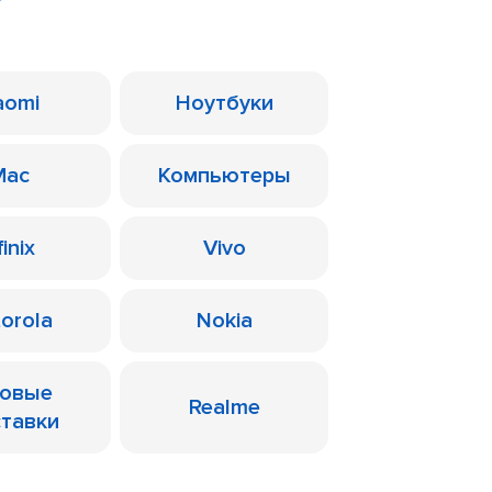
aomi
Ноутбуки
Mac
Компьютеры
finix
Vivo
orola
Nokia
ровые
Realme
ставки