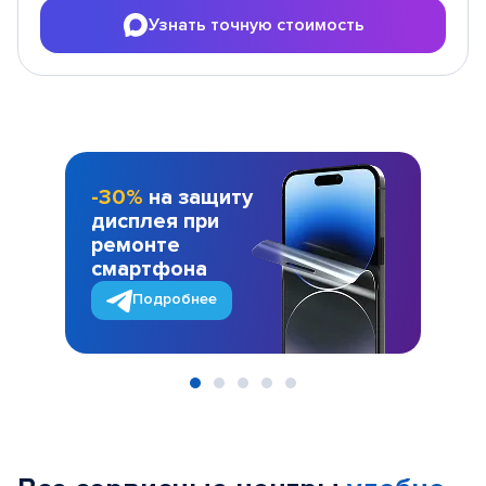
Узнать точную стоимость
-30%
на защиту
дисплея при
ремонте
смартфона
Подробнее
Item
1
of