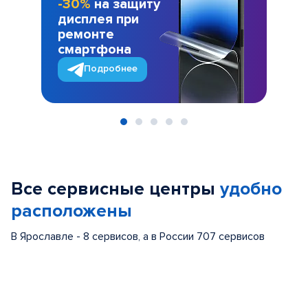
-30%
на защиту
дисплея при
ремонте
смартфона
Подробнее
Item
1
of
Все сервисные центры
удобно
5
расположены
В Ярославле - 8 сервисов, а в России 707 сервисов