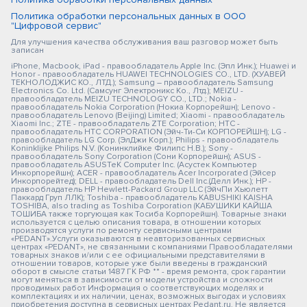
Политика обработки персональных данных в ООО
"Цифровой сервис"
Для улучшения качества обслуживания ваш разговор может быть
записан
iPhone, Macbook, iPad - правообладатель Apple Inc. (Эпл Инк.); Huawei и
Honor - правообладатель HUAWEI TECHNOLOGIES CO., LTD. (ХУАВЕЙ
ТЕКНОЛОДЖИС КО., ЛТД.); Samsung – правообладатель Samsung
Electronics Co. Ltd. (Самсунг Электроникс Ко., Лтд.); MEIZU -
правообладатель MEIZU TECHNOLOGY CO., LTD.; Nokia -
правообладатель Nokia Corporation (Нокиа Корпорейшн); Lenovo -
правообладатель Lenovo (Beijing) Limited; Xiaomi - правообладатель
Xiaomi Inc.; ZTE - правообладатель ZTE Corporation; HTC -
правообладатель HTC CORPORATION (Эйч-Ти-Си КОРПОРЕЙШН); LG -
правообладатель LG Corp. (ЭлДжи Корп.); Philips - правообладатель
Koninklijke Philips N.V. (Конинклийке Филипс Н.В.); Sony -
правообладатель Sony Corporation (Сони Корпорейшн); ASUS -
правообладатель ASUSTeK Computer Inc. (Асустек Компьютер
Инкорпорейшн); ACER - правообладатель Acer Incorporated (Эйсер
Инкорпорейтед); DELL - правообладатель Dell Inc.(Делл Инк.); HP -
правообладатель HP Hewlett-Packard Group LLC (ЭйчПи Хьюлетт
Паккард Груп ЛЛК); Toshiba - правообладатель KABUSHIKI KAISHA
TOSHIBA, also trading as Toshiba Corporation (КАБУШИКИ КАЙША
ТОШИБА также торгующая как Тосиба Корпорейшн). Товарные знаки
используется с целью описания товара, в отношении которых
производятся услуги по ремонту сервисными центрами
«PEDANT».Услуги оказываются в неавторизованных сервисных
центрах «PEDANT», не связанными с компаниями Правообладателями
товарных знаков и/или с ее официальными представителями в
отношении товаров, которые уже были введены в гражданский
оборот в смысле статьи 1487 ГК РФ ** - время ремонта, срок гарантии
могут меняться в зависимости от модели устройства и сложности
проводимых работ Информация о соответствующих моделях и
комплектациях и их наличии, ценах, возможных выгодах и условиях
приобретения доступна в сервисных центрах Pedant.ru. Не является