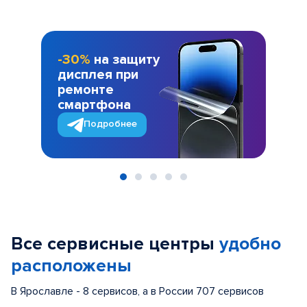
-30%
на защиту
дисплея при
ремонте
смартфона
Подробнее
Item
1
of
Все сервисные центры
удобно
5
расположены
В Ярославле - 8 сервисов, а в России 707 сервисов