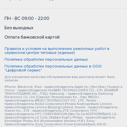
ПН - ВС 09:00 - 22:00
Без выходных
Оплата банковской картой
Правила и условия на выполнение ремонтных работ в
сервисном центре типовые (единые)
Политика обработки персональных данных
Политика обработки персональных данных в ООО
"Цифровой сервис"
Для улучшения качества обслуживания ваш разговор может быть
записан
iPhone, Macbook, iPad - правообладатель Apple Inc. (Эпл Инк.); Huawei и
Honor - правообладатель HUAWEI TECHNOLOGIES CO., LTD. (ХУАВЕЙ
ТЕКНОЛОДЖИС КО., ЛТД.); Samsung – правообладатель Samsung
Electronics Co. Ltd. (Самсунг Электроникс Ко., Лтд.); MEIZU -
правообладатель MEIZU TECHNOLOGY CO., LTD.; Nokia -
правообладатель Nokia Corporation (Нокиа Корпорейшн); Lenovo -
правообладатель Lenovo (Beijing) Limited; Xiaomi - правообладатель
Xiaomi Inc.; ZTE - правообладатель ZTE Corporation; HTC -
правообладатель HTC CORPORATION (Эйч-Ти-Си КОРПОРЕЙШН); LG -
правообладатель LG Corp. (ЭлДжи Корп.); Philips - правообладатель
Koninklijke Philips N.V. (Конинклийке Филипс Н.В.); Sony -
правообладатель Sony Corporation (Сони Корпорейшн); ASUS -