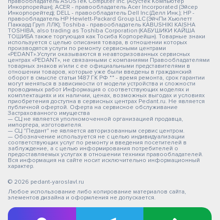
правообладатель ASUSTeK Computer Inc. (Асустек Компьютер
Инкорпорейшн); ACER - правообладатель Acer Incorporated (Эйсер
Инкорпорейтед); DELL - правообладатель Dell Inc.(Делл Инк.); HP -
правообладатель HP Hewlett-Packard Group LLC (ЭйчПи Хьюлетт
Паккард Груп ЛЛК); Toshiba - правообладатель KABUSHIKI KAISHA
TOSHIBA, also trading as Toshiba Corporation (КАБУШИКИ КАЙША
ТОШИБА также торгующая как Тосиба Корпорейшн). Товарные знаки
используется с целью описания товара, в отношении которых
производятся услуги по ремонту сервисными центрами
«PEDANT».Услуги оказываются в неавторизованных сервисных
центрах «PEDANT», не связанными с компаниями Правообладателями
товарных знаков и/или с ее официальными представителями в
отношении товаров, которые уже были введены в гражданский
оборот в смысле статьи 1487 ГК РФ ** - время ремонта, срок гарантии
могут меняться в зависимости от модели устройства и сложности
проводимых работ Информация о соответствующих моделях и
комплектациях и их наличии, ценах, возможных выгодах и условиях
приобретения доступна в сервисных центрах Pedant.ru. Не является
публичной офертой. Оферта на сервисное обслуживание
Застрахованного имущества
— СЦ не является уполномоченной организацией продавца,
импортера, изготовителя.
— СЦ "Педант" не является авторизованным сервис центром.
— Обозначение используется не с целью индивидуализации
соответствующих услуг по ремонту и введения посетителей в
заблуждение, а с целью информирования потребителей о
предоставляемых услугах в отношении техники правообладателей.
Вся информация на сайте носит исключительно информационный
характер.
© 2026 pedant-yaroslavl.ru
Любое использование либо копирование материалов сайта,
элементов дизайна и оформления не допускается.