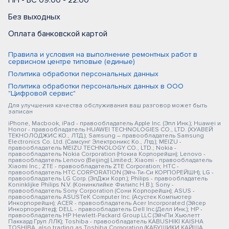
ПН - ВС 09:00 - 22:00
Без выходных
Оплата банковской картой
Правила и условия на выполнение ремонтных работ в
сервисном центре типовые (единые)
Политика обработки персональных данных
Политика обработки персональных данных в ООО
"Цифровой сервис"
Для улучшения качества обслуживания ваш разговор может быть
записан
iPhone, Macbook, iPad - правообладатель Apple Inc. (Эпл Инк.); Huawei и
Honor - правообладатель HUAWEI TECHNOLOGIES CO., LTD. (ХУАВЕЙ
ТЕКНОЛОДЖИС КО., ЛТД.); Samsung – правообладатель Samsung
Electronics Co. Ltd. (Самсунг Электроникс Ко., Лтд.); MEIZU -
правообладатель MEIZU TECHNOLOGY CO., LTD.; Nokia -
правообладатель Nokia Corporation (Нокиа Корпорейшн); Lenovo -
правообладатель Lenovo (Beijing) Limited; Xiaomi - правообладатель
Xiaomi Inc.; ZTE - правообладатель ZTE Corporation; HTC -
правообладатель HTC CORPORATION (Эйч-Ти-Си КОРПОРЕЙШН); LG -
правообладатель LG Corp. (ЭлДжи Корп.); Philips - правообладатель
Koninklijke Philips N.V. (Конинклийке Филипс Н.В.); Sony -
правообладатель Sony Corporation (Сони Корпорейшн); ASUS -
правообладатель ASUSTeK Computer Inc. (Асустек Компьютер
Инкорпорейшн); ACER - правообладатель Acer Incorporated (Эйсер
Инкорпорейтед); DELL - правообладатель Dell Inc.(Делл Инк.); HP -
правообладатель HP Hewlett-Packard Group LLC (ЭйчПи Хьюлетт
Паккард Груп ЛЛК); Toshiba - правообладатель KABUSHIKI KAISHA
TOSHIBA, also trading as Toshiba Corporation (КАБУШИКИ КАЙША