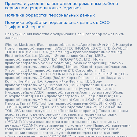
Правила и условия на выполнение ремонтных работ в
сервисном центре типовые (единые)
Политика обработки персональных данных
Политика обработки персональных данных в ООО
"Цифровой сервис"
Для улучшения качества обслуживания ваш разговор может быть
записан
iPhone, Macbook, iPad - правообладатель Apple Inc. (Эпл Инк.); Huawei и
Honor - правообладатель HUAWEI TECHNOLOGIES CO., LTD. (ХУАВЕЙ
ТЕКНОЛОДЖИС КО., ЛТД.); Samsung – правообладатель Samsung
Electronics Co. Ltd. (Самсунг Электроникс Ко., Лтд.); MEIZU -
правообладатель MEIZU TECHNOLOGY CO., LTD.; Nokia -
правообладатель Nokia Corporation (Нокиа Корпорейшн); Lenovo -
правообладатель Lenovo (Beijing) Limited; Xiaomi - правообладатель
Xiaomi Inc.; ZTE - правообладатель ZTE Corporation; HTC -
правообладатель HTC CORPORATION (Эйч-Ти-Си КОРПОРЕЙШН); LG -
правообладатель LG Corp. (ЭлДжи Корп.); Philips - правообладатель
Koninklijke Philips N.V. (Конинклийке Филипс Н.В.); Sony -
правообладатель Sony Corporation (Сони Корпорейшн); ASUS -
правообладатель ASUSTeK Computer Inc. (Асустек Компьютер
Инкорпорейшн); ACER - правообладатель Acer Incorporated (Эйсер
Инкорпорейтед); DELL - правообладатель Dell Inc.(Делл Инк.); HP -
правообладатель HP Hewlett-Packard Group LLC (ЭйчПи Хьюлетт
Паккард Груп ЛЛК); Toshiba - правообладатель KABUSHIKI KAISHA
TOSHIBA, also trading as Toshiba Corporation (КАБУШИКИ КАЙША
ТОШИБА также торгующая как Тосиба Корпорейшн). Товарные знаки
используется с целью описания товара, в отношении которых
производятся услуги по ремонту сервисными центрами
«PEDANT».Услуги оказываются в неавторизованных сервисных
центрах «PEDANT», не связанными с компаниями Правообладателями
товарных знаков и/или с ее официальными представителями в
отношении товаров, которые уже были введены в гражданский
оборот в смысле статьи 1487 ГК РФ ** - время ремонта, срок гарантии