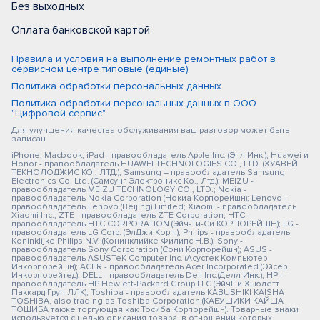
Без выходных
Оплата банковской картой
Правила и условия на выполнение ремонтных работ в
сервисном центре типовые (единые)
Политика обработки персональных данных
Политика обработки персональных данных в ООО
"Цифровой сервис"
Для улучшения качества обслуживания ваш разговор может быть
записан
iPhone, Macbook, iPad - правообладатель Apple Inc. (Эпл Инк.); Huawei и
Honor - правообладатель HUAWEI TECHNOLOGIES CO., LTD. (ХУАВЕЙ
ТЕКНОЛОДЖИС КО., ЛТД.); Samsung – правообладатель Samsung
Electronics Co. Ltd. (Самсунг Электроникс Ко., Лтд.); MEIZU -
правообладатель MEIZU TECHNOLOGY CO., LTD.; Nokia -
правообладатель Nokia Corporation (Нокиа Корпорейшн); Lenovo -
правообладатель Lenovo (Beijing) Limited; Xiaomi - правообладатель
Xiaomi Inc.; ZTE - правообладатель ZTE Corporation; HTC -
правообладатель HTC CORPORATION (Эйч-Ти-Си КОРПОРЕЙШН); LG -
правообладатель LG Corp. (ЭлДжи Корп.); Philips - правообладатель
Koninklijke Philips N.V. (Конинклийке Филипс Н.В.); Sony -
правообладатель Sony Corporation (Сони Корпорейшн); ASUS -
правообладатель ASUSTeK Computer Inc. (Асустек Компьютер
Инкорпорейшн); ACER - правообладатель Acer Incorporated (Эйсер
Инкорпорейтед); DELL - правообладатель Dell Inc.(Делл Инк.); HP -
правообладатель HP Hewlett-Packard Group LLC (ЭйчПи Хьюлетт
Паккард Груп ЛЛК); Toshiba - правообладатель KABUSHIKI KAISHA
TOSHIBA, also trading as Toshiba Corporation (КАБУШИКИ КАЙША
ТОШИБА также торгующая как Тосиба Корпорейшн). Товарные знаки
используется с целью описания товара, в отношении которых