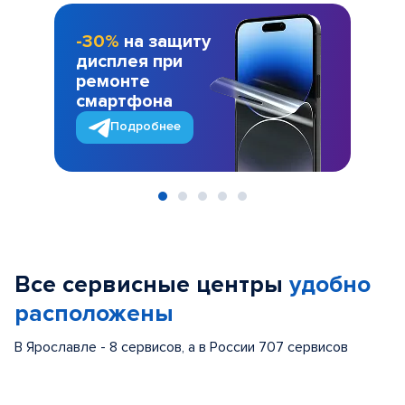
-30%
на защиту
дисплея при
ремонте
смартфона
Подробнее
Item
1
of
Все сервисные центры
удобно
5
расположены
В Ярославле - 8 сервисов, а в России 707 сервисов