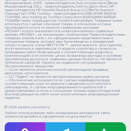
Инкорпорейшн); ACER - правообладатель Acer Incorporated (Эйсер
Инкорпорейтед); DELL - правообладатель Dell Inc.(Делл Инк.); HP -
правообладатель HP Hewlett-Packard Group LLC (ЭйчПи Хьюлетт
Паккард Груп ЛЛК); Toshiba - правообладатель KABUSHIKI KAISHA
TOSHIBA, also trading as Toshiba Corporation (КАБУШИКИ КАЙША
ТОШИБА также торгующая как Тосиба Корпорейшн). Товарные знаки
используется с целью описания товара, в отношении которых
производятся услуги по ремонту сервисными центрами
«PEDANT».Услуги оказываются в неавторизованных сервисных
центрах «PEDANT», не связанными с компаниями Правообладателями
товарных знаков и/или с ее официальными представителями в
отношении товаров, которые уже были введены в гражданский
оборот в смысле статьи 1487 ГК РФ ** - время ремонта, срок гарантии
могут меняться в зависимости от модели устройства и сложности
проводимых работ Информация о соответствующих моделях и
комплектациях и их наличии, ценах, возможных выгодах и условиях
приобретения доступна в сервисных центрах Pedant.ru. Не является
публичной офертой. Оферта на сервисное обслуживание
Застрахованного имущества
— СЦ не является уполномоченной организацией продавца,
импортера, изготовителя.
— СЦ "Педант" не является авторизованным сервис центром.
— Обозначение используется не с целью индивидуализации
соответствующих услуг по ремонту и введения посетителей в
заблуждение, а с целью информирования потребителей о
предоставляемых услугах в отношении техники правообладателей.
Вся информация на сайте носит исключительно информационный
характер.
© 2026 pedant-yaroslavl.ru
Любое использование либо копирование материалов сайта,
элементов дизайна и оформления не допускается.