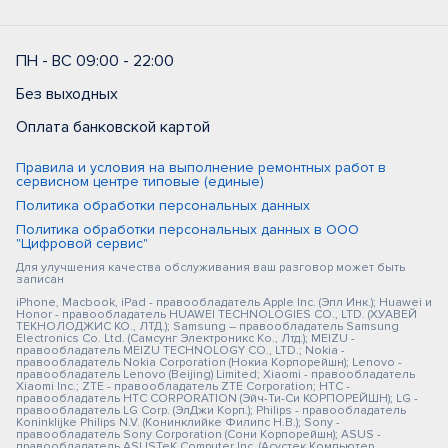
ПН - ВС 09:00 - 22:00
Без выходных
Оплата банковской картой
Правила и условия на выполнение ремонтных работ в
сервисном центре типовые (единые)
Политика обработки персональных данных
Политика обработки персональных данных в ООО
"Цифровой сервис"
Для улучшения качества обслуживания ваш разговор может быть
записан
iPhone, Macbook, iPad - правообладатель Apple Inc. (Эпл Инк.); Huawei и
Honor - правообладатель HUAWEI TECHNOLOGIES CO., LTD. (ХУАВЕЙ
ТЕКНОЛОДЖИС КО., ЛТД.); Samsung – правообладатель Samsung
Electronics Co. Ltd. (Самсунг Электроникс Ко., Лтд.); MEIZU -
правообладатель MEIZU TECHNOLOGY CO., LTD.; Nokia -
правообладатель Nokia Corporation (Нокиа Корпорейшн); Lenovo -
правообладатель Lenovo (Beijing) Limited; Xiaomi - правообладатель
Xiaomi Inc.; ZTE - правообладатель ZTE Corporation; HTC -
правообладатель HTC CORPORATION (Эйч-Ти-Си КОРПОРЕЙШН); LG -
правообладатель LG Corp. (ЭлДжи Корп.); Philips - правообладатель
Koninklijke Philips N.V. (Конинклийке Филипс Н.В.); Sony -
правообладатель Sony Corporation (Сони Корпорейшн); ASUS -
правообладатель ASUSTeK Computer Inc. (Асустек Компьютер