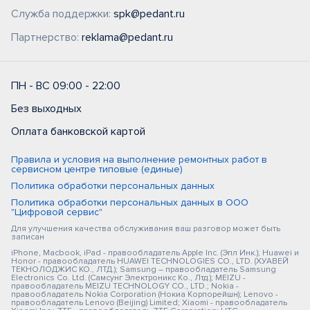
Служба поддержки:
spk@pedant.ru
Партнерство:
reklama@pedant.ru
ПН - ВС 09:00 - 22:00
Без выходных
Оплата банковской картой
Правила и условия на выполнение ремонтных работ в
сервисном центре типовые (единые)
Политика обработки персональных данных
Политика обработки персональных данных в ООО
"Цифровой сервис"
Для улучшения качества обслуживания ваш разговор может быть
записан
iPhone, Macbook, iPad - правообладатель Apple Inc. (Эпл Инк.); Huawei и
Honor - правообладатель HUAWEI TECHNOLOGIES CO., LTD. (ХУАВЕЙ
ТЕКНОЛОДЖИС КО., ЛТД.); Samsung – правообладатель Samsung
Electronics Co. Ltd. (Самсунг Электроникс Ко., Лтд.); MEIZU -
правообладатель MEIZU TECHNOLOGY CO., LTD.; Nokia -
правообладатель Nokia Corporation (Нокиа Корпорейшн); Lenovo -
правообладатель Lenovo (Beijing) Limited; Xiaomi - правообладатель