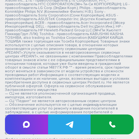
Xiaomi Inc.; ZTE - правообладатель ZTE Corporation; HTC -
правообладатель HTC CORPORATION (Эйч-Ти-Си КОРПОРЕЙШН); LG -
правообладатель LG Corp. (ЭлДжи Корп.); Philips - правообладатель
Koninklijke Philips N.V. (Конинклийке Филипс Н.В.); Sony -
правообладатель Sony Corporation (Сони Корпорейшн); ASUS -
правообладатель ASUSTeK Computer Inc. (Асустек Компьютер
Инкорпорейшн); ACER - правообладатель Acer Incorporated (Эйсер
Инкорпорейтед); DELL - правообладатель Dell Inc.(Делл Инк.); HP -
правообладатель HP Hewlett-Packard Group LLC (ЭйчПи Хьюлетт
Паккард Груп ЛЛК); Toshiba - правообладатель KABUSHIKI KAISHA
TOSHIBA, also trading as Toshiba Corporation (КАБУШИКИ КАЙША
ТОШИБА также торгующая как Тосиба Корпорейшн). Товарные знаки
используется с целью описания товара, в отношении которых
производятся услуги по ремонту сервисными центрами
«PEDANT».Услуги оказываются в неавторизованных сервисных
центрах «PEDANT», не связанными с компаниями Правообладателями
товарных знаков и/или с ее официальными представителями в
отношении товаров, которые уже были введены в гражданский
оборот в смысле статьи 1487 ГК РФ ** - время ремонта, срок гарантии
могут меняться в зависимости от модели устройства и сложности
проводимых работ Информация о соответствующих моделях и
комплектациях и их наличии, ценах, возможных выгодах и условиях
приобретения доступна в сервисных центрах Pedant.ru. Не является
публичной офертой. Оферта на сервисное обслуживание
Застрахованного имущества
— СЦ не является уполномоченной организацией продавца,
импортера, изготовителя.
— СЦ "Педант" не является авторизованным сервис центром.
— Обозначение используется не с целью индивидуализации
соответствующих услуг по ремонту и введения посетителей в
заблуждение, а с целью информирования потребителей о
предоставляемых услугах в отношении техники правообладателей.
Вся информация на сайте носит исключительно информационный
характер.
© 2026 pedant-yaroslavl.ru