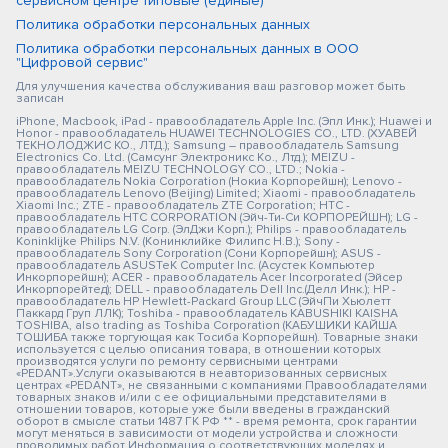
сервисном центре типовые (единые)
Политика обработки персональных данных
Политика обработки персональных данных в ООО
"Цифровой сервис"
Для улучшения качества обслуживания ваш разговор может быть
записан
iPhone, Macbook, iPad - правообладатель Apple Inc. (Эпл Инк.); Huawei и
Honor - правообладатель HUAWEI TECHNOLOGIES CO., LTD. (ХУАВЕЙ
ТЕКНОЛОДЖИС КО., ЛТД.); Samsung – правообладатель Samsung
Electronics Co. Ltd. (Самсунг Электроникс Ко., Лтд.); MEIZU -
правообладатель MEIZU TECHNOLOGY CO., LTD.; Nokia -
правообладатель Nokia Corporation (Нокиа Корпорейшн); Lenovo -
правообладатель Lenovo (Beijing) Limited; Xiaomi - правообладатель
Xiaomi Inc.; ZTE - правообладатель ZTE Corporation; HTC -
правообладатель HTC CORPORATION (Эйч-Ти-Си КОРПОРЕЙШН); LG -
правообладатель LG Corp. (ЭлДжи Корп.); Philips - правообладатель
Koninklijke Philips N.V. (Конинклийке Филипс Н.В.); Sony -
правообладатель Sony Corporation (Сони Корпорейшн); ASUS -
правообладатель ASUSTeK Computer Inc. (Асустек Компьютер
Инкорпорейшн); ACER - правообладатель Acer Incorporated (Эйсер
Инкорпорейтед); DELL - правообладатель Dell Inc.(Делл Инк.); HP -
правообладатель HP Hewlett-Packard Group LLC (ЭйчПи Хьюлетт
Паккард Груп ЛЛК); Toshiba - правообладатель KABUSHIKI KAISHA
TOSHIBA, also trading as Toshiba Corporation (КАБУШИКИ КАЙША
ТОШИБА также торгующая как Тосиба Корпорейшн). Товарные знаки
используется с целью описания товара, в отношении которых
производятся услуги по ремонту сервисными центрами
«PEDANT».Услуги оказываются в неавторизованных сервисных
центрах «PEDANT», не связанными с компаниями Правообладателями
товарных знаков и/или с ее официальными представителями в
отношении товаров, которые уже были введены в гражданский
оборот в смысле статьи 1487 ГК РФ ** - время ремонта, срок гарантии
могут меняться в зависимости от модели устройства и сложности
проводимых работ Информация о соответствующих моделях и