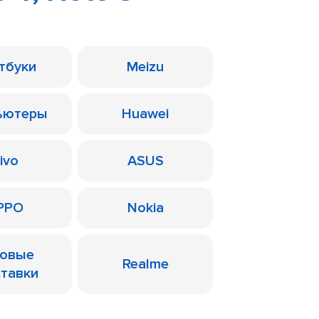
тбуки
Meizu
ьютеры
Huawei
ivo
ASUS
PPO
Nokia
ровые
Realme
ставки