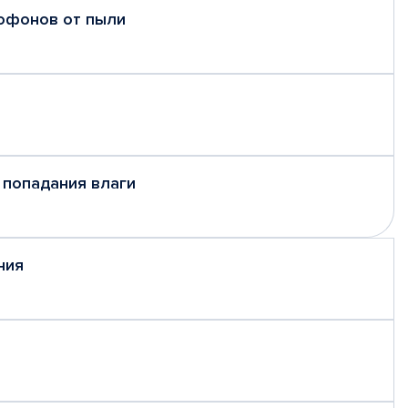
рофонов от пыли
 попадания влаги
ния