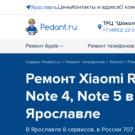
Цены
Контакты и адреса
О ком
Ярославль
ТРЦ "Шокол
+7 (4852) 23-
ТЦ "Глобу
+7 (4852) 6
Ремонт
Apple
Ремонт
телефонов
Сервис Pedant.ru
Ремонт телефонов
Xiaomi
Рем
Ремонт Xiaomi 
Note 4, Note 5 в
Ярославле
В Ярославле 8 сервисов, в России 707