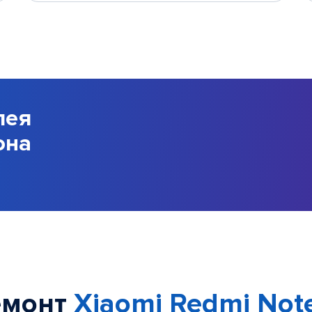
лея
она
емонт
Xiaomi Redmi Note