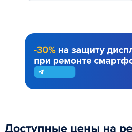
-30%
на защиту дисп
при ремонте смартф
Доступные цены на р