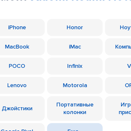
iPhone
Honor
Ноу
MacBook
iMac
Комп
POCO
Infinix
V
Lenovo
Motorola
O
Портативные
Иг
Джойстики
колонки
при