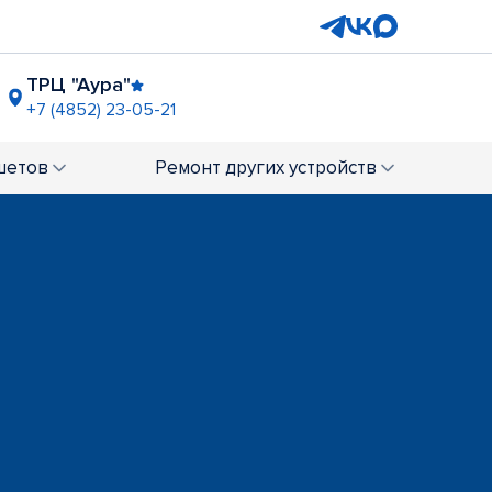
ТРЦ "Аура"
+7 (4852) 23-05-21
ГМ "Лента" (Фрунзе)
+7 (4852) 23-94-86
шетов
Ремонт
других устройств