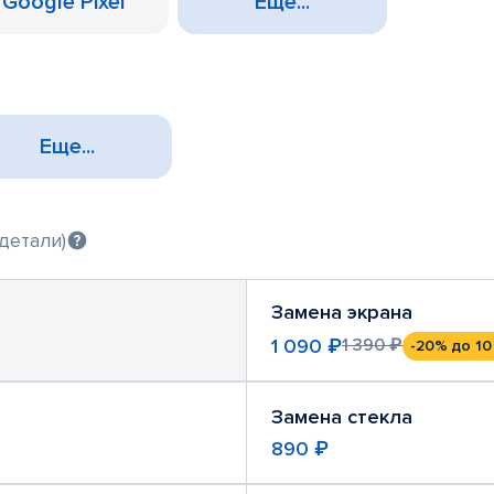
Google Pixel
Еще...
Еще...
детали)
Замена экрана
1 090 ₽
1 390 ₽
-20%
до 10
Замена стекла
890 ₽