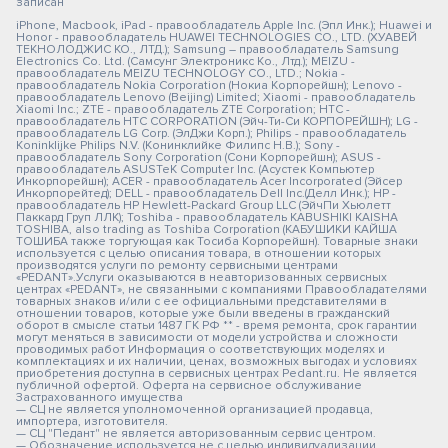
записан
iPhone, Macbook, iPad - правообладатель Apple Inc. (Эпл Инк.); Huawei и
Honor - правообладатель HUAWEI TECHNOLOGIES CO., LTD. (ХУАВЕЙ
ТЕКНОЛОДЖИС КО., ЛТД.); Samsung – правообладатель Samsung
Electronics Co. Ltd. (Самсунг Электроникс Ко., Лтд.); MEIZU -
правообладатель MEIZU TECHNOLOGY CO., LTD.; Nokia -
правообладатель Nokia Corporation (Нокиа Корпорейшн); Lenovo -
правообладатель Lenovo (Beijing) Limited; Xiaomi - правообладатель
Xiaomi Inc.; ZTE - правообладатель ZTE Corporation; HTC -
правообладатель HTC CORPORATION (Эйч-Ти-Си КОРПОРЕЙШН); LG -
правообладатель LG Corp. (ЭлДжи Корп.); Philips - правообладатель
Koninklijke Philips N.V. (Конинклийке Филипс Н.В.); Sony -
правообладатель Sony Corporation (Сони Корпорейшн); ASUS -
правообладатель ASUSTeK Computer Inc. (Асустек Компьютер
Инкорпорейшн); ACER - правообладатель Acer Incorporated (Эйсер
Инкорпорейтед); DELL - правообладатель Dell Inc.(Делл Инк.); HP -
правообладатель HP Hewlett-Packard Group LLC (ЭйчПи Хьюлетт
Паккард Груп ЛЛК); Toshiba - правообладатель KABUSHIKI KAISHA
TOSHIBA, also trading as Toshiba Corporation (КАБУШИКИ КАЙША
ТОШИБА также торгующая как Тосиба Корпорейшн). Товарные знаки
используется с целью описания товара, в отношении которых
производятся услуги по ремонту сервисными центрами
«PEDANT».Услуги оказываются в неавторизованных сервисных
центрах «PEDANT», не связанными с компаниями Правообладателями
товарных знаков и/или с ее официальными представителями в
отношении товаров, которые уже были введены в гражданский
оборот в смысле статьи 1487 ГК РФ ** - время ремонта, срок гарантии
могут меняться в зависимости от модели устройства и сложности
проводимых работ Информация о соответствующих моделях и
комплектациях и их наличии, ценах, возможных выгодах и условиях
приобретения доступна в сервисных центрах Pedant.ru. Не является
публичной офертой. Оферта на сервисное обслуживание
Застрахованного имущества
— СЦ не является уполномоченной организацией продавца,
импортера, изготовителя.
— СЦ "Педант" не является авторизованным сервис центром.
— Обозначение используется не с целью индивидуализации