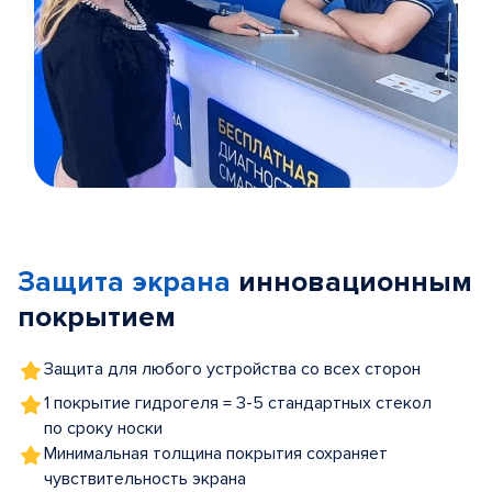
Item
1
of
Защита экрана
инновационным
5
покрытием
Защита для любого устройства со всех сторон
1 покрытие гидрогеля = 3-5 стандартных стекол
по сроку носки
Минимальная толщина покрытия сохраняет
чувствительность экрана